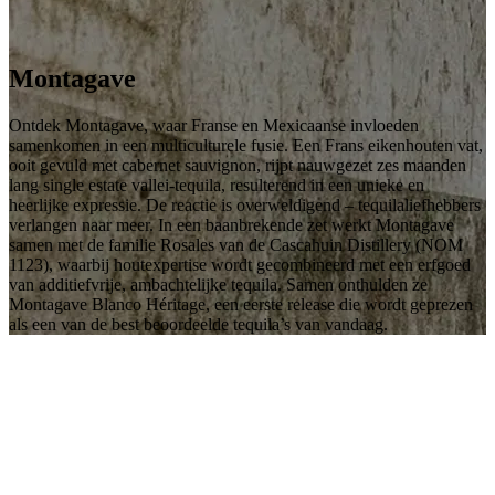
Montagave
Ontdek Montagave, waar Franse en Mexicaanse invloeden
samenkomen in een multiculturele fusie. Een Frans eikenhouten vat,
ooit gevuld met cabernet sauvignon, rijpt nauwgezet zes maanden
lang single estate vallei-tequila, resulterend in een unieke en
heerlijke expressie. De reactie is overweldigend – tequilaliefhebbers
verlangen naar meer. In een baanbrekende zet werkt Montagave
samen met de familie Rosales van de Cascahuin Distillery (NOM
1123), waarbij houtexpertise wordt gecombineerd met een erfgoed
van additiefvrije, ambachtelijke tequila. Samen onthulden ze
Montagave Blanco Héritage, een eerste release die wordt geprezen
als een van de best beoordeelde tequila’s van vandaag.