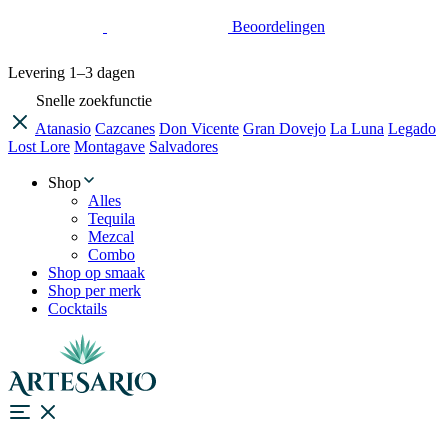
Beoordelingen
Levering
1–3 dagen
Snelle zoekfunctie
Atanasio
Cazcanes
Don Vicente
Gran Dovejo
La Luna
Legado
Lost Lore
Montagave
Salvadores
Shop
Alles
Tequila
Mezcal
Combo
Shop op smaak
Shop per merk
Cocktails