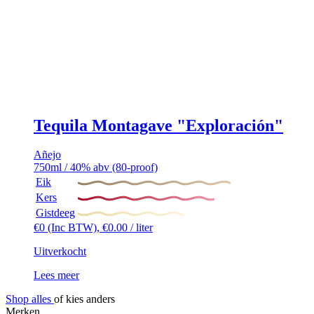
Tequila Montagave "Exploración"
Añejo
750ml / 40% abv (80-proof)
Eik
Kers
Gistdeeg
€
0
(Inc BTW),
€
0.00
/ liter
Uitverkocht
Lees meer
Shop alles
of kies anders
Merken