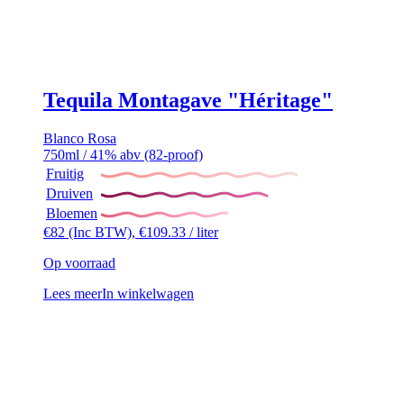
Tequila Montagave "Héritage"
Blanco
Rosa
750ml / 41% abv (82-proof)
Fruitig
Druiven
Bloemen
€
82
(Inc BTW),
€
109.33
/ liter
Op voorraad
Lees meer
In winkelwagen