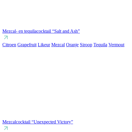
Mezcal- en tequilacocktail “Salt and Ash”
Citroen
Grapefruit
Likeur
Mezcal
Oranje
Siroop
Tequila
Vermout
Mezcalcocktail “Unexpected Victory”