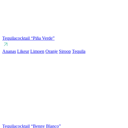
Tequilacocktail “Piña Verde”
Ananas
Likeur
Limoen
Oranje
Siroop
Tequila
Tequilacocktail “Benny Blanco”