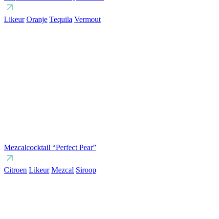
Likeur
Oranje
Tequila
Vermout
Mezcalcocktail “Perfect Pear”
Citroen
Likeur
Mezcal
Siroop