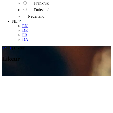
Frankrijk
Duitsland
Nederland
NL
EN
DE
FR
DA
Thuis
|
Likeur
Likeur