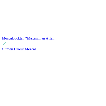
Mezcalcocktail “Maximillian Affair”
Citroen
Likeur
Mezcal