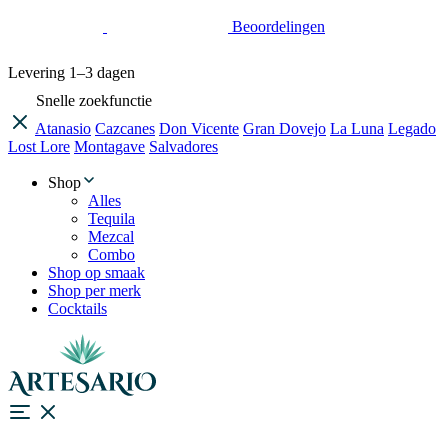
Beoordelingen
Levering
1–3 dagen
Snelle zoekfunctie
Atanasio
Cazcanes
Don Vicente
Gran Dovejo
La Luna
Legado
Lost Lore
Montagave
Salvadores
Shop
Alles
Tequila
Mezcal
Combo
Shop op smaak
Shop per merk
Cocktails