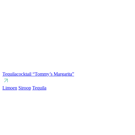
Tequilacocktail “Tommy’s Margarita”
Limoen
Siroop
Tequila