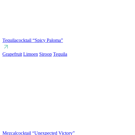
Tequilacocktail “Spicy Paloma”
Grapefruit
Limoen
Siroop
Tequila
Mezcalcocktail “Unexpected Victory”