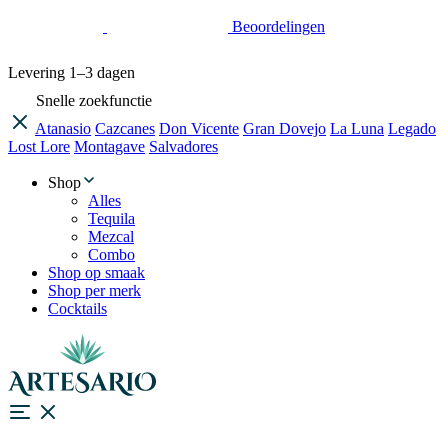
Beoordelingen
Levering
1–3 dagen
Snelle zoekfunctie
Atanasio
Cazcanes
Don Vicente
Gran Dovejo
La Luna
Legado
Lost Lore
Montagave
Salvadores
Shop
Alles
Tequila
Mezcal
Combo
Shop op smaak
Shop per merk
Cocktails