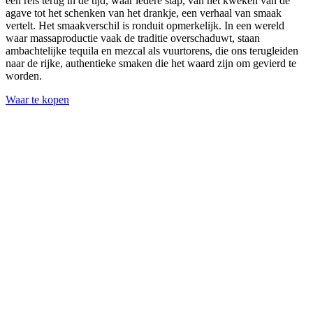
een reis terug in de tijd, waar iedere stap, van het kweken van de
agave tot het schenken van het drankje, een verhaal van smaak
vertelt. Het smaakverschil is ronduit opmerkelijk. In een wereld
waar massaproductie vaak de traditie overschaduwt, staan
ambachtelijke tequila en mezcal als vuurtorens, die ons terugleiden
naar de rijke, authentieke smaken die het waard zijn om gevierd te
worden.
Waar te kopen