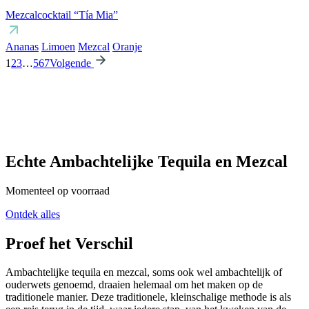
Mezcalcocktail “Tía Mia”
Ananas
Limoen
Mezcal
Oranje
1
2
3
…
5
6
7
Volgende
Echte Ambachtelijke Tequila en Mezcal
Momenteel op voorraad
Ontdek alles
Proef het Verschil
Ambachtelijke tequila en mezcal, soms ook wel ambachtelijk of
ouderwets genoemd, draaien helemaal om het maken op de
traditionele manier. Deze traditionele, kleinschalige methode is als