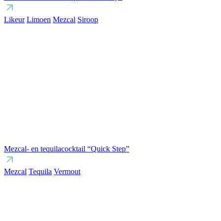
Likeur
Limoen
Mezcal
Siroop
Mezcal- en tequilacocktail “Quick Step”
Mezcal
Tequila
Vermout