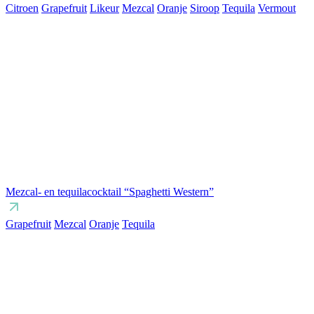
Citroen
Grapefruit
Likeur
Mezcal
Oranje
Siroop
Tequila
Vermout
Mezcal- en tequilacocktail “Spaghetti Western”
Grapefruit
Mezcal
Oranje
Tequila