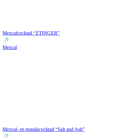
Mezcalcocktail “ZTINGER”
Mezcal
Mezcal- en tequilacocktail “Salt and Ash”