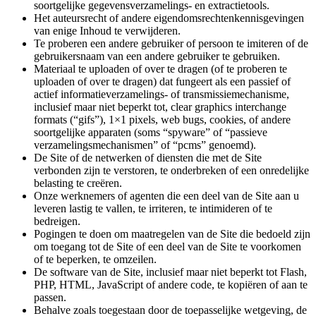
soortgelijke gegevensverzamelings- en extractietools.
Het auteursrecht of andere eigendomsrechtenkennisgevingen
van enige Inhoud te verwijderen.
Te proberen een andere gebruiker of persoon te imiteren of de
gebruikersnaam van een andere gebruiker te gebruiken.
Materiaal te uploaden of over te dragen (of te proberen te
uploaden of over te dragen) dat fungeert als een passief of
actief informatieverzamelings- of transmissiemechanisme,
inclusief maar niet beperkt tot, clear graphics interchange
formats (“gifs”), 1×1 pixels, web bugs, cookies, of andere
soortgelijke apparaten (soms “spyware” of “passieve
verzamelingsmechanismen” of “pcms” genoemd).
De Site of de netwerken of diensten die met de Site
verbonden zijn te verstoren, te onderbreken of een onredelijke
belasting te creëren.
Onze werknemers of agenten die een deel van de Site aan u
leveren lastig te vallen, te irriteren, te intimideren of te
bedreigen.
Pogingen te doen om maatregelen van de Site die bedoeld zijn
om toegang tot de Site of een deel van de Site te voorkomen
of te beperken, te omzeilen.
De software van de Site, inclusief maar niet beperkt tot Flash,
PHP, HTML, JavaScript of andere code, te kopiëren of aan te
passen.
Behalve zoals toegestaan door de toepasselijke wetgeving, de