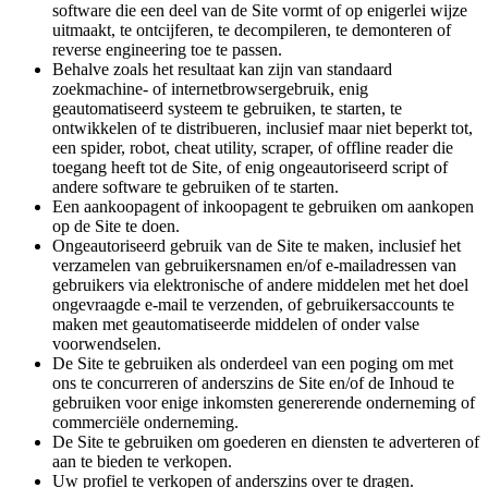
software die een deel van de Site vormt of op enigerlei wijze
uitmaakt, te ontcijferen, te decompileren, te demonteren of
reverse engineering toe te passen.
Behalve zoals het resultaat kan zijn van standaard
zoekmachine- of internetbrowsergebruik, enig
geautomatiseerd systeem te gebruiken, te starten, te
ontwikkelen of te distribueren, inclusief maar niet beperkt tot,
een spider, robot, cheat utility, scraper, of offline reader die
toegang heeft tot de Site, of enig ongeautoriseerd script of
andere software te gebruiken of te starten.
Een aankoopagent of inkoopagent te gebruiken om aankopen
op de Site te doen.
Ongeautoriseerd gebruik van de Site te maken, inclusief het
verzamelen van gebruikersnamen en/of e-mailadressen van
gebruikers via elektronische of andere middelen met het doel
ongevraagde e-mail te verzenden, of gebruikersaccounts te
maken met geautomatiseerde middelen of onder valse
voorwendselen.
De Site te gebruiken als onderdeel van een poging om met
ons te concurreren of anderszins de Site en/of de Inhoud te
gebruiken voor enige inkomsten genererende onderneming of
commerciële onderneming.
De Site te gebruiken om goederen en diensten te adverteren of
aan te bieden te verkopen.
Uw profiel te verkopen of anderszins over te dragen.