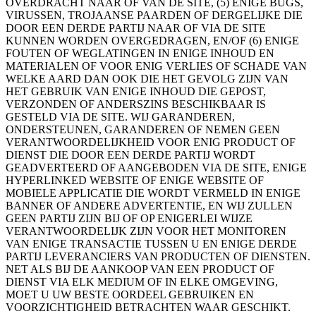
OVERDRACHT NAAR OF VAN DE SITE, (5) ENIGE BUGS,
VIRUSSEN, TROJAANSE PAARDEN OF DERGELIJKE DIE
DOOR EEN DERDE PARTIJ NAAR OF VIA DE SITE
KUNNEN WORDEN OVERGEDRAGEN, EN/OF (6) ENIGE
FOUTEN OF WEGLATINGEN IN ENIGE INHOUD EN
MATERIALEN OF VOOR ENIG VERLIES OF SCHADE VAN
WELKE AARD DAN OOK DIE HET GEVOLG ZIJN VAN
HET GEBRUIK VAN ENIGE INHOUD DIE GEPOST,
VERZONDEN OF ANDERSZINS BESCHIKBAAR IS
GESTELD VIA DE SITE. WIJ GARANDEREN,
ONDERSTEUNEN, GARANDEREN OF NEMEN GEEN
VERANTWOORDELIJKHEID VOOR ENIG PRODUCT OF
DIENST DIE DOOR EEN DERDE PARTIJ WORDT
GEADVERTEERD OF AANGEBODEN VIA DE SITE, ENIGE
HYPERLINKED WEBSITE OF ENIGE WEBSITE OF
MOBIELE APPLICATIE DIE WORDT VERMELD IN ENIGE
BANNER OF ANDERE ADVERTENTIE, EN WIJ ZULLEN
GEEN PARTIJ ZIJN BIJ OF OP ENIGERLEI WIJZE
VERANTWOORDELIJK ZIJN VOOR HET MONITOREN
VAN ENIGE TRANSACTIE TUSSEN U EN ENIGE DERDE
PARTIJ LEVERANCIERS VAN PRODUCTEN OF DIENSTEN.
NET ALS BIJ DE AANKOOP VAN EEN PRODUCT OF
DIENST VIA ELK MEDIUM OF IN ELKE OMGEVING,
MOET U UW BESTE OORDEEL GEBRUIKEN EN
VOORZICHTIGHEID BETRACHTEN WAAR GESCHIKT.