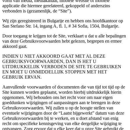
vorm van media, mediakanaal, mobiele website of mobiele
applicatie die hiermee gerelateerd, gekoppeld of anderszins
verbonden is (gezamenlijk, de “Site”).
Wij zijn geregistreerd in Bulgarije en hebben ons hoofdkantoor op
San Stefano Str. 14, ingang A, fl. 1, # 34 Sofia, 1504, Bulgarije.
Door toegang te krijgen tot de Site, verklaart u dat u alle bepalingen
van deze Gebruiksvoorwaarden hebt gelezen, begrepen en ermee
akkoord gaat.
INDIEN U NIET AKKOORD GAAT MET AL DEZE
GEBRUIKSVOORWAARDEN, DAN IS HET U
UITDRUKKELIJK VERBODEN DE SITE TE GEBRUIKEN
EN MOET U ONMIDDELLIJK STOPPEN MET HET
GEBRUIK ERVAN.
Aanvullende voorwaarden of documenten die van tijd tot tijd op de
Site kunnen worden geplaatst, worden hierbij uitdrukkelijk hierin
opgenomen. Wij behouden ons het recht voor om naar eigen
goeddunken wijzigingen of aanpassingen aan te brengen in deze
Gebruiksvoorwaarden. Wij zullen u op de hoogte stellen van
eventuele wijzigingen door de “Laatst bijgewerkt” datum van deze
Gebruiksvoorwaarden bij te werken, en u doet afstand van enig
recht om specifieke kennisgeving van elke dergelijke wijziging te
ontvangen. Zorg ervoor dat u elke keer dat u onze Site gebruikt de