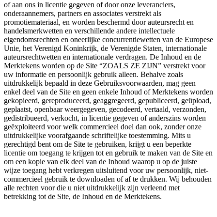
of aan ons in licentie gegeven of door onze leveranciers,
onderaannemers, partners en associates verstrekt als
promotiemateriaal, en worden beschermd door auteursrecht en
handelsmerkwetten en verschillende andere intellectuele
eigendomsrechten en oneerlijke concurrentiewetten van de Europese
Unie, het Verenigd Koninkrijk, de Verenigde Staten, internationale
auteursrechtwetten en internationale verdragen. De Inhoud en de
Merktekens worden op de Site “ZOALS ZE ZIJN” verstrekt voor
uw informatie en persoonlijk gebruik alleen. Behalve zoals
uitdrukkelijk bepaald in deze Gebruiksvoorwaarden, mag geen
enkel deel van de Site en geen enkele Inhoud of Merktekens worden
gekopieerd, gereproduceerd, geaggregeerd, gepubliceerd, geüpload,
geplaatst, openbaar weergegeven, gecodeerd, vertaald, verzonden,
gedistribueerd, verkocht, in licentie gegeven of anderszins worden
geëxploiteerd voor welk commercieel doel dan ook, zonder onze
uitdrukkelijke voorafgaande schriftelijke toestemming. Mits u
gerechtigd bent om de Site te gebruiken, krijgt u een beperkte
licentie om toegang te krijgen tot en gebruik te maken van de Site en
om een kopie van elk deel van de Inhoud waarop u op de juiste
wijze toegang hebt verkregen uitsluitend voor uw persoonlijk, niet-
commercieel gebruik te downloaden of af te drukken. Wij behouden
alle rechten voor die u niet uitdrukkelijk zijn verleend met
betrekking tot de Site, de Inhoud en de Merktekens.