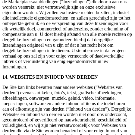
de Marketplace-aanbiedingen (“Inzendingen”) die door u aan ons
worden verstrekt, niet vertrouwelijk zijn en onze exclusieve
eigendom worden. Wij zullen exclusieve rechten bezitten, inclusief
alle intellectuele eigendomsrechten, en zullen gerechtigd zijn tot het
onbeperkte gebruik en de verspreiding van deze Inzendingen voor
elk wettelijk doel, commercieel of anderszins, zonder erkenning of
compensatie aan u. U doet hierbij afstand van alle morele rechten op
dergelijke Inzendingen en garandeert hierbij dat dergelijke
Inzendingen origineel van u zijn of dat u het recht hebt om
dergelijke Inzendingen in te dienen. U stemt ermee in dat er geen
verhaal op ons zal zijn voor enige vermeende of daadwerkelijke
inbreuk of verduistering van enig eigendomsrecht in uw
Inzendingen.
14. WEBSITES EN INHOUD VAN DERDEN
De Site kan links bevatten naar andere websites (“Websites van
derden”) evenals artikelen, foto’s, tekst, grafische afbeeldingen,
afbeeldingen, ontwerpen, muziek, geluid, video, informatie,
toepassingen, software en andere inhoud of items die toebehoren
aan of afkomstig zijn van derden (“Inhoud van derden”). Dergelijke
Websites en Inhoud van derden worden niet door ons onderzocht,
gecontroleerd of geverifieerd op nauwkeurigheid, geschiktheid of
volledigheid, en wij zijn niet verantwoordelijk voor Websites van
derden die via de Site worden benaderd of voor enige Inhoud van