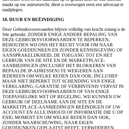
maakt op uw auteursrecht, dient u overwegen eerst een advocaat te
raadplegen.
18. DUUR EN BEËINDIGING
Deze Gebruiksvoorwaarden blijven volledig van kracht zolang u de
Site gebruikt. ZONDER ENIGE ANDERE BEPALING VAN
DEZE GEBRUIKSVOORWAARDEN TE BEPERKEN,
BEHOUDEN WIJ ONS HET RECHT VOOR OM NAAR
EIGEN GOEDDUNKEN EN ZONDER KENNISGEVING OF
AANSPRAKELIJKHEID, DE TOEGANG TOT EN HET
GEBRUIK VAN DE SITE EN DE MARKETPLACE-
AANBIEDINGEN (INCLUSIEF HET BLOKKEREN VAN
BEPAALDE IP-ADRESSEN) TE WEIGEREN AAN
IEDEREEN OM WELKE REDEN DAN OOK, INCLUSIEF
MAAR NIET BEPERKT TOT SCHENDING VAN ENIGE
VERKLARING, GARANTIE OF VERBINTENIS VERVAT IN
DEZE GEBRUIKSVOORWAARDEN OF VAN ENIGE
TOEPASSELIJKE WET OF REGELING. WIJ KUNNEN UW
GEBRUIK OF DEELNAME AAN DE SITE EN DE
MARKETPLACE-AANBIEDINGEN BEËINDIGEN OF UW
ACCOUNT EN ALLE INHOUD OF INFORMATIE DIE U OP
ENIG MOMENT EN OM WELKE REDEN DAN OOK,
ZONDER WAARSCHUWING, NAAR EIGEN
GOEDDUNKEN GEPLAATST HEEFT, VERWIJDEREN.