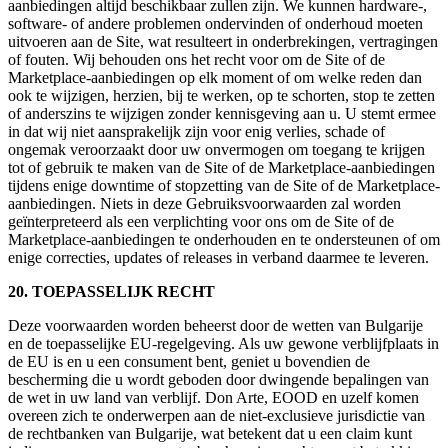
aanbiedingen altijd beschikbaar zullen zijn. We kunnen hardware-,
software- of andere problemen ondervinden of onderhoud moeten
uitvoeren aan de Site, wat resulteert in onderbrekingen, vertragingen
of fouten. Wij behouden ons het recht voor om de Site of de
Marketplace-aanbiedingen op elk moment of om welke reden dan
ook te wijzigen, herzien, bij te werken, op te schorten, stop te zetten
of anderszins te wijzigen zonder kennisgeving aan u. U stemt ermee
in dat wij niet aansprakelijk zijn voor enig verlies, schade of
ongemak veroorzaakt door uw onvermogen om toegang te krijgen
tot of gebruik te maken van de Site of de Marketplace-aanbiedingen
tijdens enige downtime of stopzetting van de Site of de Marketplace-
aanbiedingen. Niets in deze Gebruiksvoorwaarden zal worden
geïnterpreteerd als een verplichting voor ons om de Site of de
Marketplace-aanbiedingen te onderhouden en te ondersteunen of om
enige correcties, updates of releases in verband daarmee te leveren.
20. TOEPASSELIJK RECHT
Deze voorwaarden worden beheerst door de wetten van Bulgarije
en de toepasselijke EU-regelgeving. Als uw gewone verblijfplaats in
de EU is en u een consument bent, geniet u bovendien de
bescherming die u wordt geboden door dwingende bepalingen van
de wet in uw land van verblijf. Don Arte, EOOD en uzelf komen
overeen zich te onderwerpen aan de niet-exclusieve jurisdictie van
de rechtbanken van Bulgarije, wat betekent dat u een claim kunt