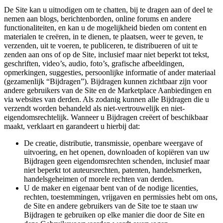
De Site kan u uitnodigen om te chatten, bij te dragen aan of deel te
nemen aan blogs, berichtenborden, online forums en andere
functionaliteiten, en kan u de mogelijkheid bieden om content en
materialen te creëren, in te dienen, te plaatsen, weer te geven, te
verzenden, uit te voeren, te publiceren, te distribueren of uit te
zenden aan ons of op de Site, inclusief maar niet beperkt tot tekst,
geschriften, video’s, audio, foto’s, grafische afbeeldingen,
opmerkingen, suggesties, persoonlijke informatie of ander materiaal
(gezamenlijk “Bijdragen”). Bijdragen kunnen zichtbaar zijn voor
andere gebruikers van de Site en de Marketplace Aanbiedingen en
via websites van derden. Als zodanig kunnen alle Bijdragen die u
verzendt worden behandeld als niet-vertrouwelijk en niet-
eigendomsrechtelijk. Wanneer u Bijdragen creëert of beschikbaar
maakt, verklaart en garandeert u hierbij dat:
De creatie, distributie, transmissie, openbare weergave of
uitvoering, en het openen, downloaden of kopiëren van uw
Bijdragen geen eigendomsrechten schenden, inclusief maar
niet beperkt tot auteursrechten, patenten, handelsmerken,
handelsgeheimen of morele rechten van derden.
U de maker en eigenaar bent van of de nodige licenties,
rechten, toestemmingen, vrijgaven en permissies hebt om ons,
de Site en andere gebruikers van de Site toe te staan uw
Bijdragen te gebruiken op elke manier die door de Site en