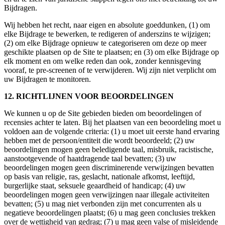
Bijdragen.
Wij hebben het recht, naar eigen en absolute goeddunken, (1) om
elke Bijdrage te bewerken, te redigeren of anderszins te wijzigen;
(2) om elke Bijdrage opnieuw te categoriseren om deze op meer
geschikte plaatsen op de Site te plaatsen; en (3) om elke Bijdrage op
elk moment en om welke reden dan ook, zonder kennisgeving
vooraf, te pre-screenen of te verwijderen. Wij zijn niet verplicht om
uw Bijdragen te monitoren.
12. RICHTLIJNEN VOOR BEOORDELINGEN
We kunnen u op de Site gebieden bieden om beoordelingen of
recensies achter te laten. Bij het plaatsen van een beoordeling moet u
voldoen aan de volgende criteria: (1) u moet uit eerste hand ervaring
hebben met de persoon/entiteit die wordt beoordeeld; (2) uw
beoordelingen mogen geen beledigende taal, misbruik, racistische,
aanstootgevende of haatdragende taal bevatten; (3) uw
beoordelingen mogen geen discriminerende verwijzingen bevatten
op basis van religie, ras, geslacht, nationale afkomst, leeftijd,
burgerlijke staat, seksuele geaardheid of handicap; (4) uw
beoordelingen mogen geen verwijzingen naar illegale activiteiten
bevatten; (5) u mag niet verbonden zijn met concurrenten als u
negatieve beoordelingen plaatst; (6) u mag geen conclusies trekken
over de wettigheid van gedrag; (7) u mag geen valse of misleidende