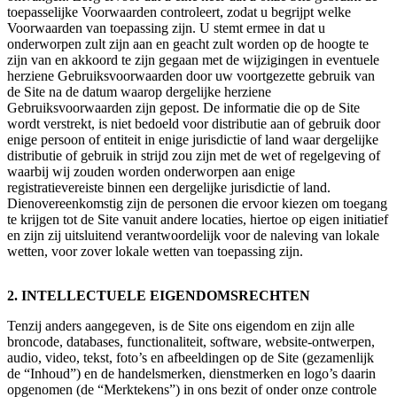
toepasselijke Voorwaarden controleert, zodat u begrijpt welke
Voorwaarden van toepassing zijn. U stemt ermee in dat u
onderworpen zult zijn aan en geacht zult worden op de hoogte te
zijn van en akkoord te zijn gegaan met de wijzigingen in eventuele
herziene Gebruiksvoorwaarden door uw voortgezette gebruik van
de Site na de datum waarop dergelijke herziene
Gebruiksvoorwaarden zijn gepost. De informatie die op de Site
wordt verstrekt, is niet bedoeld voor distributie aan of gebruik door
enige persoon of entiteit in enige jurisdictie of land waar dergelijke
distributie of gebruik in strijd zou zijn met de wet of regelgeving of
waarbij wij zouden worden onderworpen aan enige
registratievereiste binnen een dergelijke jurisdictie of land.
Dienovereenkomstig zijn de personen die ervoor kiezen om toegang
te krijgen tot de Site vanuit andere locaties, hiertoe op eigen initiatief
en zijn zij uitsluitend verantwoordelijk voor de naleving van lokale
wetten, voor zover lokale wetten van toepassing zijn.
2. INTELLECTUELE EIGENDOMSRECHTEN
Tenzij anders aangegeven, is de Site ons eigendom en zijn alle
broncode, databases, functionaliteit, software, website-ontwerpen,
audio, video, tekst, foto’s en afbeeldingen op de Site (gezamenlijk
de “Inhoud”) en de handelsmerken, dienstmerken en logo’s daarin
opgenomen (de “Merktekens”) in ons bezit of onder onze controle