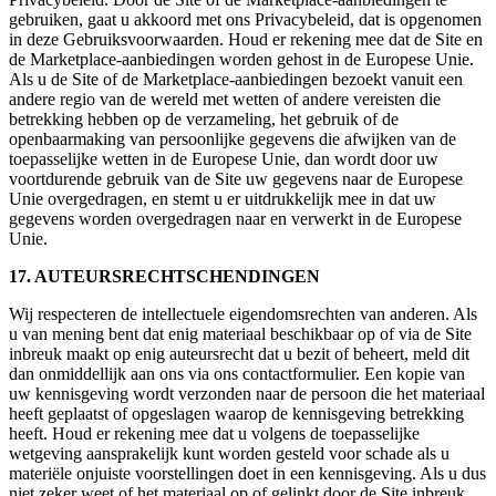
gebruiken, gaat u akkoord met ons Privacybeleid, dat is opgenomen
in deze Gebruiksvoorwaarden. Houd er rekening mee dat de Site en
de Marketplace-aanbiedingen worden gehost in de Europese Unie.
Als u de Site of de Marketplace-aanbiedingen bezoekt vanuit een
andere regio van de wereld met wetten of andere vereisten die
betrekking hebben op de verzameling, het gebruik of de
openbaarmaking van persoonlijke gegevens die afwijken van de
toepasselijke wetten in de Europese Unie, dan wordt door uw
voortdurende gebruik van de Site uw gegevens naar de Europese
Unie overgedragen, en stemt u er uitdrukkelijk mee in dat uw
gegevens worden overgedragen naar en verwerkt in de Europese
Unie.
17. AUTEURSRECHTSCHENDINGEN
Wij respecteren de intellectuele eigendomsrechten van anderen. Als
u van mening bent dat enig materiaal beschikbaar op of via de Site
inbreuk maakt op enig auteursrecht dat u bezit of beheert, meld dit
dan onmiddellijk aan ons via ons contactformulier. Een kopie van
uw kennisgeving wordt verzonden naar de persoon die het materiaal
heeft geplaatst of opgeslagen waarop de kennisgeving betrekking
heeft. Houd er rekening mee dat u volgens de toepasselijke
wetgeving aansprakelijk kunt worden gesteld voor schade als u
materiële onjuiste voorstellingen doet in een kennisgeving. Als u dus
niet zeker weet of het materiaal op of gelinkt door de Site inbreuk