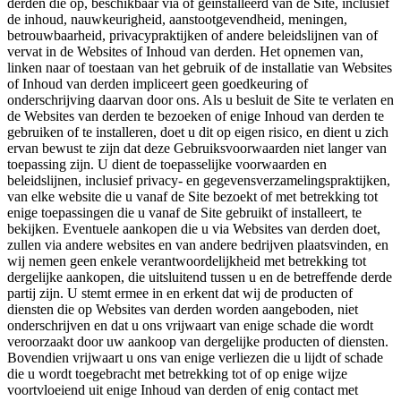
derden die op, beschikbaar via of geïnstalleerd van de Site, inclusief
de inhoud, nauwkeurigheid, aanstootgevendheid, meningen,
betrouwbaarheid, privacypraktijken of andere beleidslijnen van of
vervat in de Websites of Inhoud van derden. Het opnemen van,
linken naar of toestaan van het gebruik of de installatie van Websites
of Inhoud van derden impliceert geen goedkeuring of
onderschrijving daarvan door ons. Als u besluit de Site te verlaten en
de Websites van derden te bezoeken of enige Inhoud van derden te
gebruiken of te installeren, doet u dit op eigen risico, en dient u zich
ervan bewust te zijn dat deze Gebruiksvoorwaarden niet langer van
toepassing zijn. U dient de toepasselijke voorwaarden en
beleidslijnen, inclusief privacy- en gegevensverzamelingspraktijken,
van elke website die u vanaf de Site bezoekt of met betrekking tot
enige toepassingen die u vanaf de Site gebruikt of installeert, te
bekijken. Eventuele aankopen die u via Websites van derden doet,
zullen via andere websites en van andere bedrijven plaatsvinden, en
wij nemen geen enkele verantwoordelijkheid met betrekking tot
dergelijke aankopen, die uitsluitend tussen u en de betreffende derde
partij zijn. U stemt ermee in en erkent dat wij de producten of
diensten die op Websites van derden worden aangeboden, niet
onderschrijven en dat u ons vrijwaart van enige schade die wordt
veroorzaakt door uw aankoop van dergelijke producten of diensten.
Bovendien vrijwaart u ons van enige verliezen die u lijdt of schade
die u wordt toegebracht met betrekking tot of op enige wijze
voortvloeiend uit enige Inhoud van derden of enig contact met