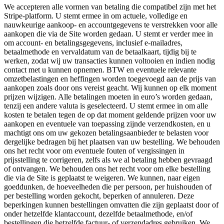
We accepteren alle vormen van betaling die compatibel zijn met het
Stripe-platform. U stemt ermee in om actuele, volledige en
nauwkeurige aankoop- en accountgegevens te verstrekken voor alle
aankopen die via de Site worden gedaan. U stemt er verder mee in
om account- en betalingsgegevens, inclusief e-mailadres,
betaalmethode en vervaldatum van de betaalkaart, tijdig bij te
werken, zodat wij uw transacties kunnen voltooien en indien nodig
contact met u kunnen opnemen. BTW en eventuele relevante
omzetbelastingen en heffingen worden toegevoegd aan de prijs van
aankopen zoals door ons vereist geacht. Wij kunnen op elk moment
prijzen wijzigen. Alle betalingen moeten in euro’s worden gedaan,
tenzij een andere valuta is geselecteerd. U stemt ermee in om alle
kosten te betalen tegen de op dat moment geldende prijzen voor uw
aankopen en eventuele van toepassing zijnde verzendkosten, en u
machtigt ons om uw gekozen betalingsaanbieder te belasten voor
dergelijke bedragen bij het plaatsen van uw bestelling. We behouden
ons het recht voor om eventuele fouten of vergissingen in
prijsstelling te corrigeren, zelfs als we al betaling hebben gevraagd
of ontvangen. We behouden ons het recht voor om elke bestelling
die via de Site is geplaatst te weigeren. We kunnen, naar eigen
goeddunken, de hoeveelheden die per persoon, per huishouden of
per bestelling worden gekocht, beperken of annuleren. Deze
beperkingen kunnen bestellingen omvatten die zijn geplaatst door of
onder hetzelfde klantaccount, dezelfde betaalmethode, en/of
bestellingen die hetzelfde factuur- of verzendadres gebruiken. We