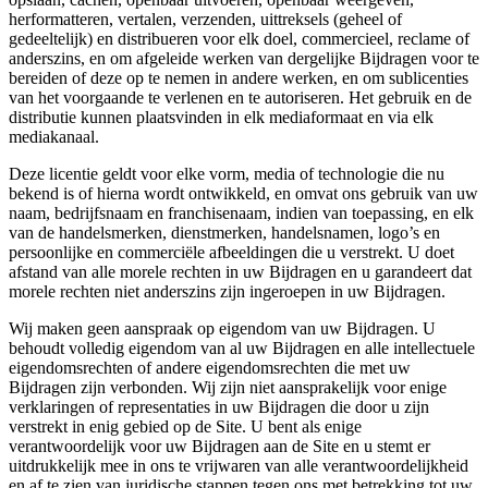
herformatteren, vertalen, verzenden, uittreksels (geheel of
gedeeltelijk) en distribueren voor elk doel, commercieel, reclame of
anderszins, en om afgeleide werken van dergelijke Bijdragen voor te
bereiden of deze op te nemen in andere werken, en om sublicenties
van het voorgaande te verlenen en te autoriseren. Het gebruik en de
distributie kunnen plaatsvinden in elk mediaformaat en via elk
mediakanaal.
Deze licentie geldt voor elke vorm, media of technologie die nu
bekend is of hierna wordt ontwikkeld, en omvat ons gebruik van uw
naam, bedrijfsnaam en franchisenaam, indien van toepassing, en elk
van de handelsmerken, dienstmerken, handelsnamen, logo’s en
persoonlijke en commerciële afbeeldingen die u verstrekt. U doet
afstand van alle morele rechten in uw Bijdragen en u garandeert dat
morele rechten niet anderszins zijn ingeroepen in uw Bijdragen.
Wij maken geen aanspraak op eigendom van uw Bijdragen. U
behoudt volledig eigendom van al uw Bijdragen en alle intellectuele
eigendomsrechten of andere eigendomsrechten die met uw
Bijdragen zijn verbonden. Wij zijn niet aansprakelijk voor enige
verklaringen of representaties in uw Bijdragen die door u zijn
verstrekt in enig gebied op de Site. U bent als enige
verantwoordelijk voor uw Bijdragen aan de Site en u stemt er
uitdrukkelijk mee in ons te vrijwaren van alle verantwoordelijkheid
en af te zien van juridische stappen tegen ons met betrekking tot uw