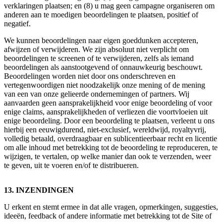
verklaringen plaatsen; en (8) u mag geen campagne organiseren om
anderen aan te moedigen beoordelingen te plaatsen, positief of
negatief.
We kunnen beoordelingen naar eigen goeddunken accepteren,
afwijzen of verwijderen. We zijn absoluut niet verplicht om
beoordelingen te screenen of te verwijderen, zelfs als iemand
beoordelingen als aanstootgevend of onnauwkeurig beschouwt.
Beoordelingen worden niet door ons onderschreven en
vertegenwoordigen niet noodzakelijk onze mening of de mening
van een van onze gelieerde ondernemingen of partners. Wij
aanvaarden geen aansprakelijkheid voor enige beoordeling of voor
enige claims, aansprakelijkheden of verliezen die voortvloeien uit
enige beoordeling. Door een beoordeling te plaatsen, verleent u ons
hierbij een eeuwigdurend, niet-exclusief, wereldwijd, royaltyvrij,
volledig betaald, overdraagbaar en sublicentieerbaar recht en licentie
om alle inhoud met betrekking tot de beoordeling te reproduceren, te
wijzigen, te vertalen, op welke manier dan ook te verzenden, weer
te geven, uit te voeren en/of te distribueren.
13. INZENDINGEN
U erkent en stemt ermee in dat alle vragen, opmerkingen, suggesties,
ideeën, feedback of andere informatie met betrekking tot de Site of