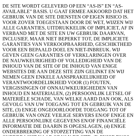
DE SITE WORDT GELEVERD OP EEN “AS-IS” EN “AS-
AVAILABLE” BASIS. U GAAT ERMEE AKKOORD DAT HET
GEBRUIK VAN DE SITE DIENSTEN OP EIGEN RISICO IS.
VOOR ZOVER TOEGESTAAN DOOR DE WET, WIJZEN WIJ
ALLE GARANTIES, UITDRUKKELIJK OF IMPLICIET, AF IN
VERBAND MET DE SITE EN UW GEBRUIK DAARVAN,
INCLUSIEF, MAAR NIET BEPERKT TOT, DE IMPLICIETE
GARANTIES VAN VERKOOPBAARHEID, GESCHIKTHEID
VOOR EEN BEPAALD DOEL EN NIET-INBREUK. WIJ
GEVEN GEEN GARANTIES OF VERKLARINGEN OVER
DE NAUWKEURIGHEID OF VOLLEDIGHEID VAN DE
INHOUD VAN DE SITE OF DE INHOUD VAN ENIGE
WEBSITES DIE AAN DEZE SITE ZIJN GELINKT EN WIJ
NEMEN GEEN ENKELE AANSPRAKELIJKHEID OF
VERANTWOORDELIJKHEID VOOR (1) FOUTEN,
VERGISSINGEN OF ONNAUWKEURIGHEDEN VAN
INHOUD EN MATERIALEN, (2) PERSOONLIJK LETSEL OF
MATERIËLE SCHADE, VAN WELKE AARD DAN OOK, ALS
GEVOLG VAN UW TOEGANG TOT EN GEBRUIK VAN DE
SITE, (3) ENIGE ONGEOORLOOFDE TOEGANG TOT OF
GEBRUIK VAN ONZE VEILIGE SERVERS EN/OF ENIGE EN
ALLE PERSOONLIJKE GEGEVENS EN/OF FINANCIËLE
INFORMATIE DIE DAARIN IS OPGESLAGEN, (4) ENIGE
ONDERBREKING OF STOPZETTING VAN DE