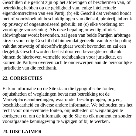
Geschillen die gericht zijn op het afdwingen of beschermen van, of
betrekking hebben op de geldigheid van, enige intellectuele
eigendomsrechten van een Partij; (b) elk Geschil dat verband houdt
met of voortvloeit uit beschuldigingen van diefstal, piraterij, inbreuk
op privacy of ongeautoriseerd gebruik; en (c) elke vordering tot
voorlopige voorziening. Als deze bepaling onwettig of niet-
afdwingbaar wordt bevonden, zal geen van beide Partijen arbitrage
kiezen voor enig Geschil dat binnen dat gedeelte van deze bepaling
valt dat onwettig of niet-afdwingbaar wordt bevonden en zal een
dergelijk Geschil worden beslist door een bevoegde rechtbank
binnen de hierboven vermelde rechtbanken voor jurisdictie, en
komen de Partijen overeen zich te onderwerpen aan de persoonlijke
jurisdictie van die rechtbank.
22. CORRECTIES
Er kan informatie op de Site staan die typografische fouten,
onjuistheden of weglatingen bevat met betrekking tot de
Marketplace-aanbiedingen, waaronder beschrijvingen, prijzen,
beschikbaarheid en diverse andere informatie. We behouden ons het
recht voor om eventuele fouten, onjuistheden of weglatingen te
corrigeren en om de informatie op de Site op elk moment en zonder
voorafgaande kennisgeving te wijzigen of bij te werken.
23. DISCLAIMER