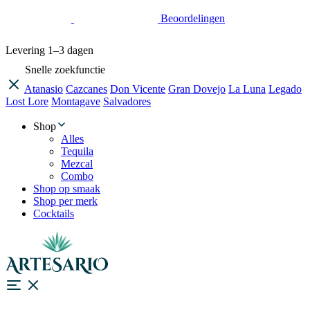
Beoordelingen
Levering
1–3 dagen
Snelle zoekfunctie
Atanasio
Cazcanes
Don Vicente
Gran Dovejo
La Luna
Legado
Lost Lore
Montagave
Salvadores
Shop
Alles
Tequila
Mezcal
Combo
Shop op smaak
Shop per merk
Cocktails