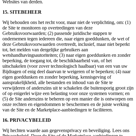
Websites van derden.
15. SITEBEHEER
Wij behouden ons het recht voor, maar niet de verplichting, om: (1)
de Site te monitoren op overtredingen van deze
Gebruiksvoorwaarden; (2) passende juridische stappen te
ondernemen tegen iedereen die, naar eigen goeddunken, de wet of
deze Gebruiksvoorwaarden overtreedt, inclusief, maar niet beperkt
tot, het melden van dergelijke gebruikers aan
wetshandhavingsautoriteiten; (3) naar eigen goeddunken en zonder
beperking, de toegang tot, de beschikbaarheid van, of het
uitschakelen (voor zover technologisch haalbaar) van een van uw
Bijdragen of enig deel daarvan te weigeren of te beperken; (4) naar
eigen goeddunken en zonder beperking, kennisgeving of
aansprakelijkheid, alle bestanden en inhoud van de Site te
verwijderen of anderszins uit te schakelen die buitensporig groot zijn
of op enigerlei wijze een belasting voor onze systemen vormen; en
(5) de Site anderszins te beheren op een manier die is ontworpen om
onze rechten en eigendommen te beschermen en de juiste werking
van de Site en de Marketplace-aanbiedingen te faciliteren.
16. PRIVACYBELEID
Wij hechten waarde aan gegevensprivacy en beveiliging. Lees ons
Privacybeleid. Door de Site of de Marketplace-aanbiedingen te