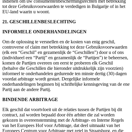
indienen om uw consumentenbeschermingsrechten met betrekking
tot deze Gebruiksvoorwaarden te verdedigen in Bulgarije of in het
EU-land waarin u woont.
21. GESCHILLENBESLECHTING
INFORMELE ONDERHANDELINGEN
Om de oplossing te versnellen en de kosten van enig geschil,
controverse of claim met betrekking tot deze Gebruiksvoorwaarden
(elk een “Geschil” en gezamenlijk de “Geschillen”) door u of ons
(individueel een “Partij” en gezamenlijk de “Partijen”) te beheersen,
komen de Partijen overeen om eerst te proberen elk Geschil
(behalve die Geschillen die hieronder uitdrukkelijk zijn voorzien)
informeel te onderhandelen gedurende ten minste dertig (30) dagen
voordat arbitrage wordt gestart. Dergelijke informele
onderhandelingen beginnen bij schriftelijke kennisgeving van de ene
Partij aan de andere Partij.
BINDENDE ARBITRAGE
Elk geschil dat voortvloeit uit de relaties tussen de Partijen bij dit
contract, zal worden bepaald door één arbiter die zal worden
gekozen in overeenstemming met de Arbitrage- en Interne Regels
van het Europees Hof voor Arbitrage, dat deel uitmaakt van het
Europees Centrum voor Arbitrage met zetel in Straatsburg, en die