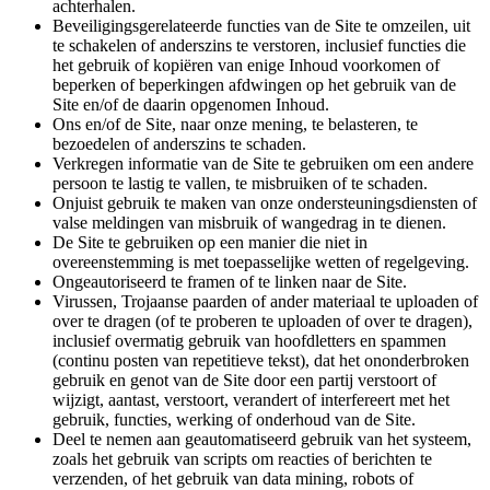
achterhalen.
Beveiligingsgerelateerde functies van de Site te omzeilen, uit
te schakelen of anderszins te verstoren, inclusief functies die
het gebruik of kopiëren van enige Inhoud voorkomen of
beperken of beperkingen afdwingen op het gebruik van de
Site en/of de daarin opgenomen Inhoud.
Ons en/of de Site, naar onze mening, te belasteren, te
bezoedelen of anderszins te schaden.
Verkregen informatie van de Site te gebruiken om een andere
persoon te lastig te vallen, te misbruiken of te schaden.
Onjuist gebruik te maken van onze ondersteuningsdiensten of
valse meldingen van misbruik of wangedrag in te dienen.
De Site te gebruiken op een manier die niet in
overeenstemming is met toepasselijke wetten of regelgeving.
Ongeautoriseerd te framen of te linken naar de Site.
Virussen, Trojaanse paarden of ander materiaal te uploaden of
over te dragen (of te proberen te uploaden of over te dragen),
inclusief overmatig gebruik van hoofdletters en spammen
(continu posten van repetitieve tekst), dat het ononderbroken
gebruik en genot van de Site door een partij verstoort of
wijzigt, aantast, verstoort, verandert of interfereert met het
gebruik, functies, werking of onderhoud van de Site.
Deel te nemen aan geautomatiseerd gebruik van het systeem,
zoals het gebruik van scripts om reacties of berichten te
verzenden, of het gebruik van data mining, robots of