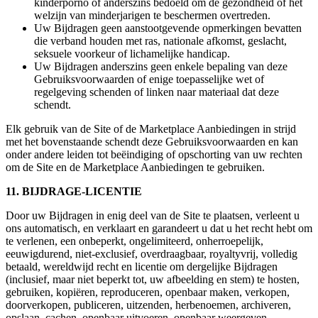
kinderporno of anderszins bedoeld om de gezondheid of het
welzijn van minderjarigen te beschermen overtreden.
Uw Bijdragen geen aanstootgevende opmerkingen bevatten
die verband houden met ras, nationale afkomst, geslacht,
seksuele voorkeur of lichamelijke handicap.
Uw Bijdragen anderszins geen enkele bepaling van deze
Gebruiksvoorwaarden of enige toepasselijke wet of
regelgeving schenden of linken naar materiaal dat deze
schendt.
Elk gebruik van de Site of de Marketplace Aanbiedingen in strijd
met het bovenstaande schendt deze Gebruiksvoorwaarden en kan
onder andere leiden tot beëindiging of opschorting van uw rechten
om de Site en de Marketplace Aanbiedingen te gebruiken.
11. BIJDRAGE-LICENTIE
Door uw Bijdragen in enig deel van de Site te plaatsen, verleent u
ons automatisch, en verklaart en garandeert u dat u het recht hebt om
te verlenen, een onbeperkt, ongelimiteerd, onherroepelijk,
eeuwigdurend, niet-exclusief, overdraagbaar, royaltyvrij, volledig
betaald, wereldwijd recht en licentie om dergelijke Bijdragen
(inclusief, maar niet beperkt tot, uw afbeelding en stem) te hosten,
gebruiken, kopiëren, reproduceren, openbaar maken, verkopen,
doorverkopen, publiceren, uitzenden, herbenoemen, archiveren,
opslaan, cachen, openbaar uitvoeren, openbaar weergeven,