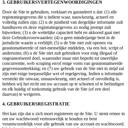
3. GEBRUIKERSVERTEGENWOORDIGINGEN
Door de Site te gebruiken, verklaart en garandeert u dat: (1) alle
registratiegegevens die u indient waar, nauwkeurig, actueel en
volledig zullen zijn; (2) u de juistheid van dergelijke informatie zult
handhaven en deze registratiegegevens zo nodig prompt zult
bijwerken; (3) u de wettelijke capaciteit hebt en akkoord gaat met
deze Gebruiksvoorwaarden; (4) u geen minderjarige bent in de
jurisdictie waarin u verblijft; (5) u de Site niet zult openen via
geautomatiseerde of niet-menselijke middelen, via een bot, script of
anderszins; (6) u de Site niet zult gebruiken voor enig illegaal of
ongeautoriseerd doel, waaronder maar niet beperkt tot oneerlijke
concurrentie, web scraping en/of enige vorm van geautomatiseerde
gegevensonttrekking; en (7) uw gebruik van de Site niet in strijd zal
zijn met enige toepasselijke wet of regelgeving. Indien u informatie
verstrekt die onwaar, onnauwkeurig, niet actueel of onvolledig is,
hebben wij het recht om uw account op te schorten of te beëindigen
en elk huidig of toekomstig gebruik van de Site (of een deel
daarvan) te weigeren.
4. GEBRUIKERSREGISTRATIE
Het kan zijn dat u zich moet registreren op de Site. U stemt ermee in
om uw wachtwoord vertrouwelijk te houden en bent
verantwoordelijk voor alle gebruik van uw account en wachtwoord.