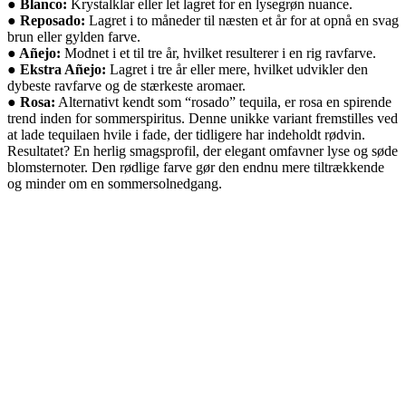
● Blanco:
Krystalklar eller let lagret for en lysegrøn nuance.
● Reposado:
Lagret i to måneder til næsten et år for at opnå en svag
brun eller gylden farve.
● Añejo:
Modnet i et til tre år, hvilket resulterer i en rig ravfarve.
● Ekstra Añejo:
Lagret i tre år eller mere, hvilket udvikler den
dybeste ravfarve og de stærkeste aromaer.
● Rosa:
Alternativt kendt som “rosado” tequila, er rosa en spirende
trend inden for sommerspiritus. Denne unikke variant fremstilles ved
at lade tequilaen hvile i fade, der tidligere har indeholdt rødvin.
Resultatet? En herlig smagsprofil, der elegant omfavner lyse og søde
blomsternoter. Den rødlige farve gør den endnu mere tiltrækkende
og minder om en sommersolnedgang.