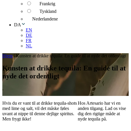
Frankrig
Tyskland
Nederlandene
DA
EN
DE
FR
NL
Hjem
|
Kunsten at drikke tequila: En guide til at nyde det ordentligt
Kunsten at drikke tequila: En guide til at
nyde det ordentligt
Hvis du er vant til at drikke tequila-shots
Hos Artesario har vi en
med lime og salt, vil det måske føles
anden tilgang. Lad os vise
uvant at nippe til denne dejlige spiritus.
dig den rigtige måde at
Men frygt ikke!
nyde tequila på.