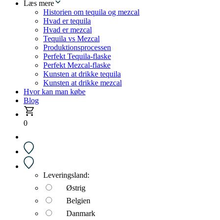
Læs mere
Historien om tequila og mezcal
Hvad er tequila
Hvad er mezcal
Tequila vs Mezcal
Produktionsprocessen
Perfekt Tequila-flaske
Perfekt Mezcal-flaske
Kunsten at drikke tequila
Kunsten at drikke mezcal
Hvor kan man købe
Blog
0
Leveringsland:
Østrig
Belgien
Danmark