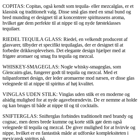
COPITAS: Copitas, også kendt som tequila- eller mezcalglas, er et
klassisk og traditionelt valg. Disse små glas med en smal bund og
bred munding er designet til at koncentrere spiritussens aroma,
hvilket gør dem perfekte til at nippe til og nyde førsteklasses
tequilaer.
RIEDEL TEQUILA GLASS: Riedel, en velkendt producent af
glasvarer, tilbyder et specifikt tequilaglas, der er designet til at
forbedre drikkeoplevelsen. Det elegante design hjælper med at
frigøre aromaer og smag fra tequila og mezcal.
WHISKEY-SMAGEGLAS: Nogle whisky-smageglas, som
Glencairn-glas, fungerer godt til tequila og mezcal. Med et
tulipanformet design, der leder aromaerne mod næsen, er disse glas
velegnede til at nippe til spiritus af høj kvalitet.
VINGLAS UDEN STILK: Vinglas uden stilk er en moderne og
alsidig mulighed for at nyde agavebrændevin. De er nemme at holde
og kan bruges til både at nippe til og til cocktails.
SNIFTERGLAS: Snifterglas forbindes traditionelt med brandy og
cognac, men deres brede kumme og korte stilk gør dem også
velegnede til tequila og mezcal. De giver mulighed for at hvirvle og
nippe, hvilket er en fantastisk måde at udforske kompleksiteten i
mexicansk spiritus på.