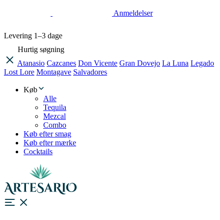
Anmeldelser
Levering
1–3 dage
Hurtig søgning
Atanasio
Cazcanes
Don Vicente
Gran Dovejo
La Luna
Legado
Lost Lore
Montagave
Salvadores
Køb
Alle
Tequila
Mezcal
Combo
Køb efter smag
Køb efter mærke
Cocktails