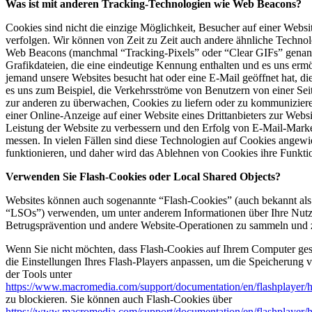
Was ist mit anderen Tracking-Technologien wie Web Beacons?
Cookies sind nicht die einzige Möglichkeit, Besucher auf einer Websi
verfolgen. Wir können von Zeit zu Zeit auch andere ähnliche Techno
Web Beacons (manchmal “Tracking-Pixels” oder “Clear GIFs” genann
Grafikdateien, die eine eindeutige Kennung enthalten und es uns erm
jemand unsere Websites besucht hat oder eine E-Mail geöffnet hat, die
es uns zum Beispiel, die Verkehrsströme von Benutzern von einer Seit
zur anderen zu überwachen, Cookies zu liefern oder zu kommuniziere
einer Online-Anzeige auf einer Website eines Drittanbieters zur Web
Leistung der Website zu verbessern und den Erfolg von E-Mail-Mar
messen. In vielen Fällen sind diese Technologien auf Cookies ange
funktionieren, und daher wird das Ablehnen von Cookies ihre Funktio
Verwenden Sie Flash-Cookies oder Local Shared Objects?
Websites können auch sogenannte “Flash-Cookies” (auch bekannt als
“LSOs”) verwenden, um unter anderem Informationen über Ihre Nutz
Betrugsprävention und andere Website-Operationen zu sammeln und z
Wenn Sie nicht möchten, dass Flash-Cookies auf Ihrem Computer ges
die Einstellungen Ihres Flash-Players anpassen, um die Speicherung 
der Tools unter
https://www.macromedia.com/support/documentation/en/flashplayer/h
zu blockieren. Sie können auch Flash-Cookies über
https://www.macromedia.com/support/documentation/en/flashplayer/h