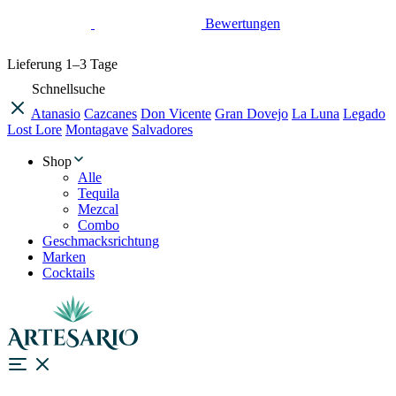
Bewertungen
Lieferung
1–3 Tage
Schnellsuche
Atanasio
Cazcanes
Don Vicente
Gran Dovejo
La Luna
Legado
Lost Lore
Montagave
Salvadores
Shop
Alle
Tequila
Mezcal
Combo
Geschmacksrichtung
Marken
Cocktails