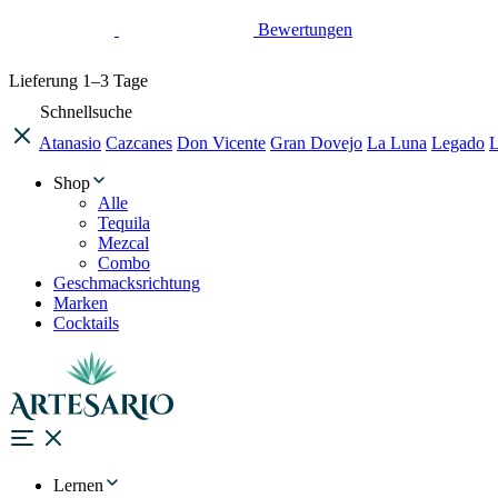
Bewertungen
Lieferung
1–3 Tage
Schnellsuche
Atanasio
Cazcanes
Don Vicente
Gran Dovejo
La Luna
Legado
L
Shop
Alle
Tequila
Mezcal
Combo
Geschmacksrichtung
Marken
Cocktails
Lernen