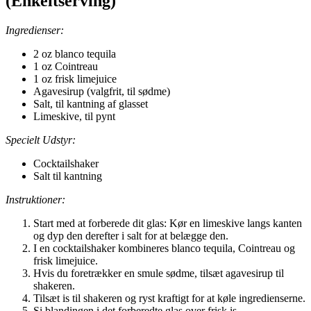
(Enkeltserving)
Ingredienser:
2 oz blanco tequila
1 oz Cointreau
1 oz frisk limejuice
Agavesirup (valgfrit, til sødme)
Salt, til kantning af glasset
Limeskive, til pynt
Specielt Udstyr:
Cocktailshaker
Salt til kantning
Instruktioner:
Start med at forberede dit glas: Kør en limeskive langs kanten
og dyp den derefter i salt for at belægge den.
I en cocktailshaker kombineres blanco tequila, Cointreau og
frisk limejuice.
Hvis du foretrækker en smule sødme, tilsæt agavesirup til
shakeren.
Tilsæt is til shakeren og ryst kraftigt for at køle ingredienserne.
Si blandingen i det forberedte glas over frisk is.