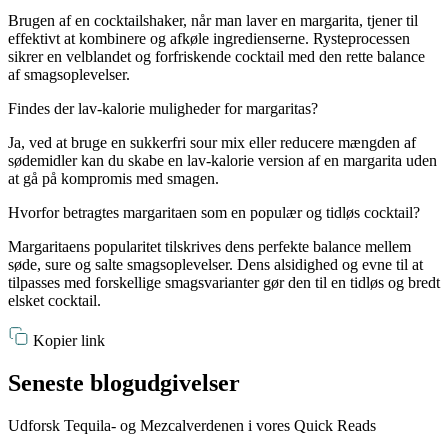
Brugen af en cocktailshaker, når man laver en margarita, tjener til
effektivt at kombinere og afkøle ingredienserne. Rysteprocessen
sikrer en velblandet og forfriskende cocktail med den rette balance
af smagsoplevelser.
Findes der lav-kalorie muligheder for margaritas?
Ja, ved at bruge en sukkerfri sour mix eller reducere mængden af
sødemidler kan du skabe en lav-kalorie version af en margarita uden
at gå på kompromis med smagen.
Hvorfor betragtes margaritaen som en populær og tidløs cocktail?
Margaritaens popularitet tilskrives dens perfekte balance mellem
søde, sure og salte smagsoplevelser. Dens alsidighed og evne til at
tilpasses med forskellige smagsvarianter gør den til en tidløs og bredt
elsket cocktail.
Kopier link
Seneste blogudgivelser
Udforsk Tequila- og Mezcalverdenen i vores Quick Reads