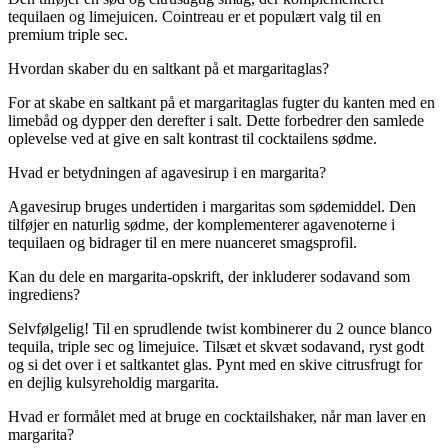
tequilaen og limejuicen. Cointreau er et populært valg til en
premium triple sec.
Hvordan skaber du en saltkant på et margaritaglas?
For at skabe en saltkant på et margaritaglas fugter du kanten med en
limebåd og dypper den derefter i salt. Dette forbedrer den samlede
oplevelse ved at give en salt kontrast til cocktailens sødme.
Hvad er betydningen af agavesirup i en margarita?
Agavesirup bruges undertiden i margaritas som sødemiddel. Den
tilføjer en naturlig sødme, der komplementerer agavenoterne i
tequilaen og bidrager til en mere nuanceret smagsprofil.
Kan du dele en margarita-opskrift, der inkluderer sodavand som
ingrediens?
Selvfølgelig! Til en sprudlende twist kombinerer du 2 ounce blanco
tequila, triple sec og limejuice. Tilsæt et skvæt sodavand, ryst godt
og si det over i et saltkantet glas. Pynt med en skive citrusfrugt for
en dejlig kulsyreholdig margarita.
Hvad er formålet med at bruge en cocktailshaker, når man laver en
margarita?