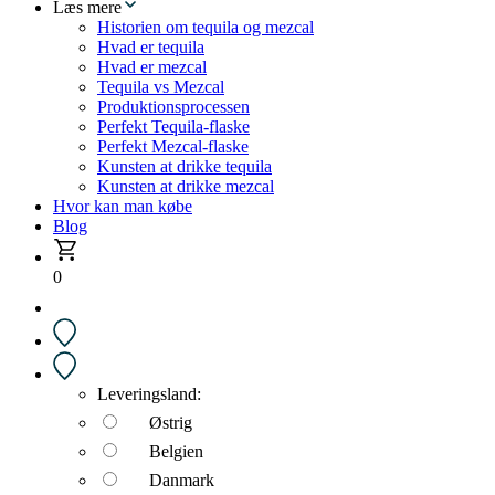
Læs mere
Historien om tequila og mezcal
Hvad er tequila
Hvad er mezcal
Tequila vs Mezcal
Produktionsprocessen
Perfekt Tequila-flaske
Perfekt Mezcal-flaske
Kunsten at drikke tequila
Kunsten at drikke mezcal
Hvor kan man købe
Blog
0
Leveringsland:
Østrig
Belgien
Danmark