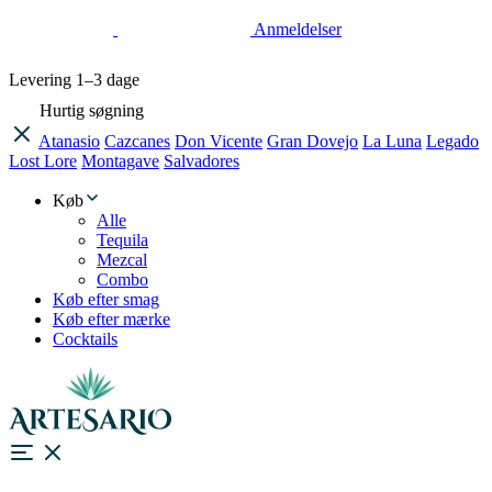
Anmeldelser
Levering
1–3 dage
Hurtig søgning
Atanasio
Cazcanes
Don Vicente
Gran Dovejo
La Luna
Legado
Lost Lore
Montagave
Salvadores
Køb
Alle
Tequila
Mezcal
Combo
Køb efter smag
Køb efter mærke
Cocktails