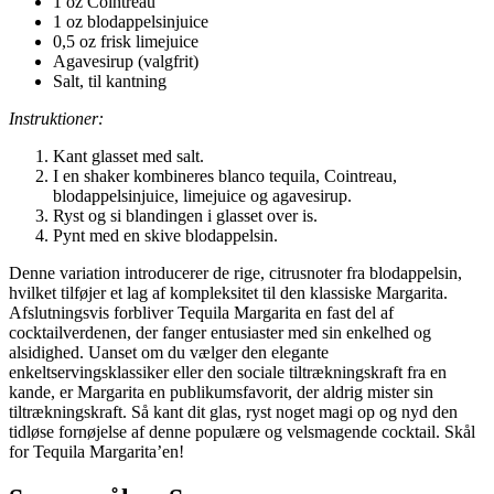
1 oz Cointreau
1 oz blodappelsinjuice
0,5 oz frisk limejuice
Agavesirup (valgfrit)
Salt, til kantning
Instruktioner:
Kant glasset med salt.
I en shaker kombineres blanco tequila, Cointreau,
blodappelsinjuice, limejuice og agavesirup.
Ryst og si blandingen i glasset over is.
Pynt med en skive blodappelsin.
Denne variation introducerer de rige, citrusnoter fra blodappelsin,
hvilket tilføjer et lag af kompleksitet til den klassiske Margarita.
Afslutningsvis forbliver Tequila Margarita en fast del af
cocktailverdenen, der fanger entusiaster med sin enkelhed og
alsidighed. Uanset om du vælger den elegante
enkeltservingsklassiker eller den sociale tiltrækningskraft fra en
kande, er Margarita en publikumsfavorit, der aldrig mister sin
tiltrækningskraft. Så kant dit glas, ryst noget magi op og nyd den
tidløse fornøjelse af denne populære og velsmagende cocktail. Skål
for Tequila Margarita’en!