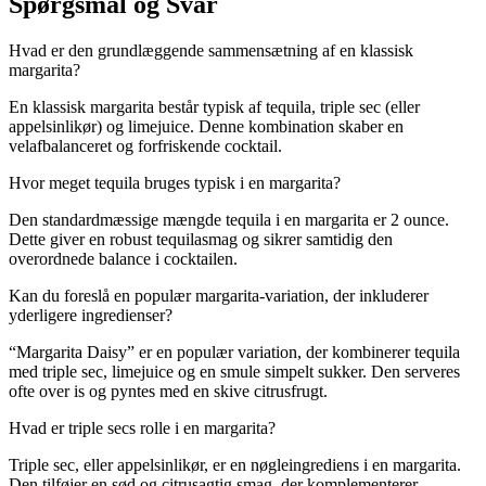
Spørgsmål og Svar
Hvad er den grundlæggende sammensætning af en klassisk
margarita?
En klassisk margarita består typisk af tequila, triple sec (eller
appelsinlikør) og limejuice. Denne kombination skaber en
velafbalanceret og forfriskende cocktail.
Hvor meget tequila bruges typisk i en margarita?
Den standardmæssige mængde tequila i en margarita er 2 ounce.
Dette giver en robust tequilasmag og sikrer samtidig den
overordnede balance i cocktailen.
Kan du foreslå en populær margarita-variation, der inkluderer
yderligere ingredienser?
“Margarita Daisy” er en populær variation, der kombinerer tequila
med triple sec, limejuice og en smule simpelt sukker. Den serveres
ofte over is og pyntes med en skive citrusfrugt.
Hvad er triple secs rolle i en margarita?
Triple sec, eller appelsinlikør, er en nøgleingrediens i en margarita.
Den tilføjer en sød og citrusagtig smag, der komplementerer