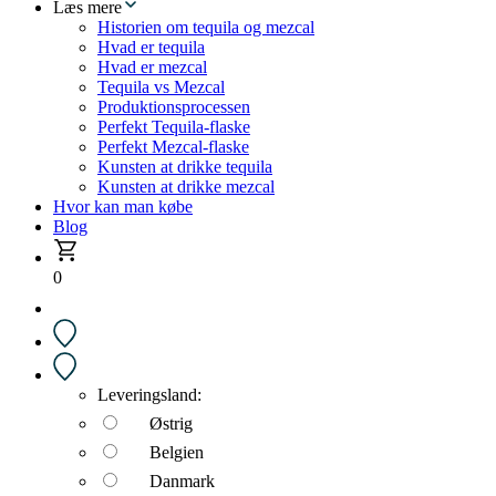
Læs mere
Historien om tequila og mezcal
Hvad er tequila
Hvad er mezcal
Tequila vs Mezcal
Produktionsprocessen
Perfekt Tequila-flaske
Perfekt Mezcal-flaske
Kunsten at drikke tequila
Kunsten at drikke mezcal
Hvor kan man købe
Blog
0
Leveringsland:
Østrig
Belgien
Danmark