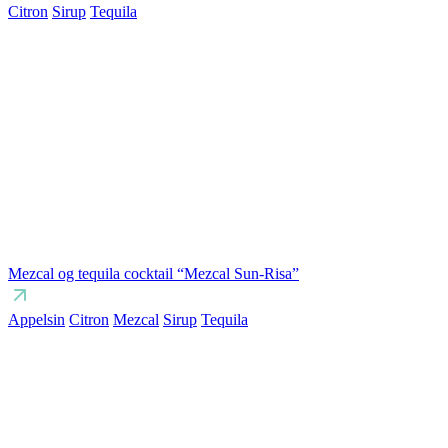
Citron
Sirup
Tequila
Mezcal og tequila cocktail “Mezcal Sun-Risa”
Appelsin
Citron
Mezcal
Sirup
Tequila