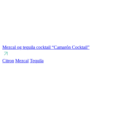
Mezcal og tequila cocktail “Camarón Cocktail”
Citron
Mezcal
Tequila