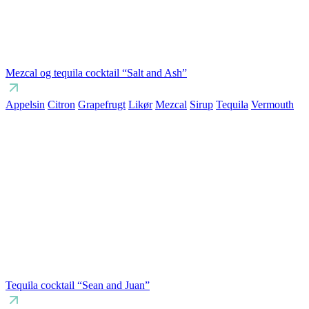
Mezcal og tequila cocktail “Salt and Ash”
Appelsin
Citron
Grapefrugt
Likør
Mezcal
Sirup
Tequila
Vermouth
Tequila cocktail “Sean and Juan”