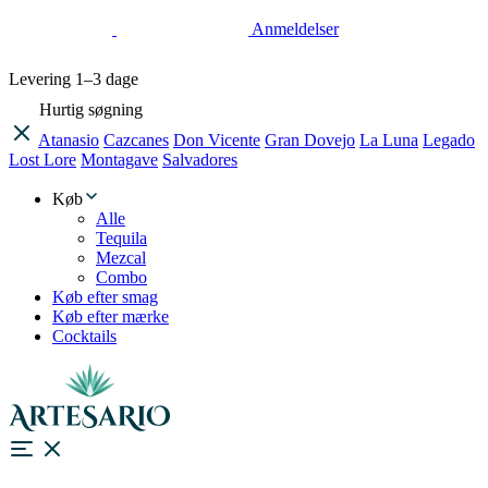
Anmeldelser
Levering
1–3 dage
Hurtig søgning
Atanasio
Cazcanes
Don Vicente
Gran Dovejo
La Luna
Legado
Lost Lore
Montagave
Salvadores
Køb
Alle
Tequila
Mezcal
Combo
Køb efter smag
Køb efter mærke
Cocktails