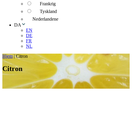
Frankrig
Tyskland
Nederlandene
DA
EN
DE
FR
NL
Hjem
|
Citron
Citron