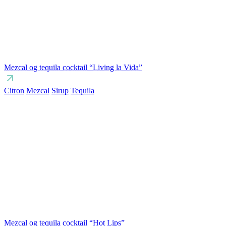
Mezcal og tequila cocktail “Living la Vida”
Citron
Mezcal
Sirup
Tequila
Mezcal og tequila cocktail “Hot Lips”