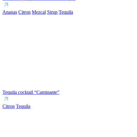
Ananas
Citron
Mezcal
Sirup
Tequila
Tequila cocktail “Caminante”
Citron
Tequila