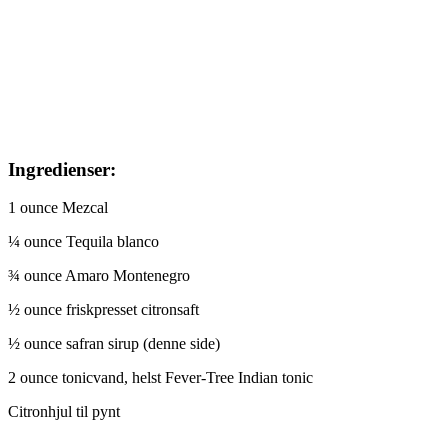
Ingredienser:
1 ounce Mezcal
¼ ounce Tequila blanco
¾ ounce Amaro Montenegro
½ ounce friskpresset citronsaft
½ ounce safran sirup (denne side)
2 ounce tonicvand, helst Fever-Tree Indian tonic
Citronhjul til pynt