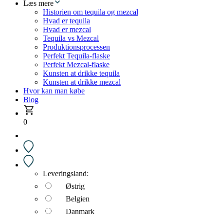
Læs mere
Historien om tequila og mezcal
Hvad er tequila
Hvad er mezcal
Tequila vs Mezcal
Produktionsprocessen
Perfekt Tequila-flaske
Perfekt Mezcal-flaske
Kunsten at drikke tequila
Kunsten at drikke mezcal
Hvor kan man købe
Blog
0
Leveringsland:
Østrig
Belgien
Danmark