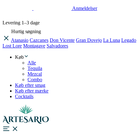
Anmeldelser
Levering
1–3 dage
Hurtig søgning
Atanasio
Cazcanes
Don Vicente
Gran Dovejo
La Luna
Legado
Lost Lore
Montagave
Salvadores
Køb
Alle
Tequila
Mezcal
Combo
Køb efter smag
Køb efter mærke
Cocktails