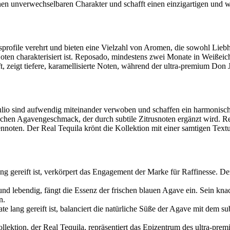
nen unverwechselbaren Charakter und schafft einen einzigartigen und w
sprofile verehrt und bieten eine Vielzahl von Aromen, die sowohl Lie
ten charakterisiert ist. Reposado, mindestens zwei Monate in Weißeiche
, zeigt tiefere, karamellisierte Noten, während der ultra-premium Don J
 sind aufwendig miteinander verwoben und schaffen ein harmonisches s
ischen Agavengeschmack, der durch subtile Zitrusnoten ergänzt wird. R
dennoten. Der Real Tequila krönt die Kollektion mit einer samtigen T
ng gereift ist, verkörpert das Engagement der Marke für Raffinesse. De
und lebendig, fängt die Essenz der frischen blauen Agave ein. Sein kna
n.
ang gereift ist, balanciert die natürliche Süße der Agave mit dem subt
ktion, der Real Tequila, repräsentiert das Epizentrum des ultra-premiu