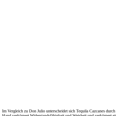
Im Vergleich zu Don Julio unterscheidet sich Tequila Cazcanes durch e
Hand verkörpert Widerstandsfähigkeit und Weisheit und verkörpert ein