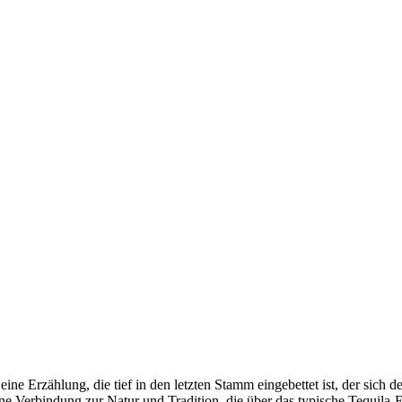
ine Erzählung, die tief in den letzten Stamm eingebettet ist, der sich 
e Verbindung zur Natur und Tradition, die über das typische Tequila-E