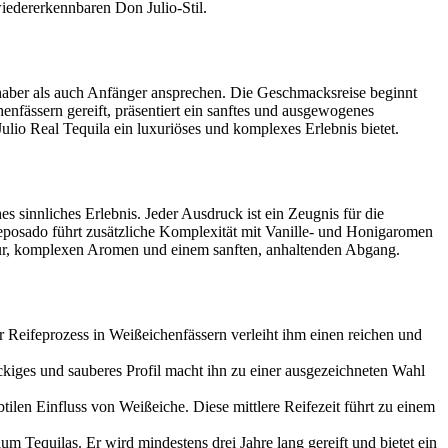
iedererkennbaren Don Julio-Stil.
bhaber als auch Anfänger ansprechen. Die Geschmacksreise beginnt
nfässern gereift, präsentiert ein sanftes und ausgewogenes
ulio Real Tequila ein luxuriöses und komplexes Erlebnis bietet.
innliches Erlebnis. Jeder Ausdruck ist ein Zeugnis für die
eposado führt zusätzliche Komplexität mit Vanille- und Honigaromen
extur, komplexen Aromen und einem sanften, anhaltenden Abgang.
r Reifeprozess in Weißeichenfässern verleiht ihm einen reichen und
ckiges und sauberes Profil macht ihn zu einer ausgezeichneten Wahl
ilen Einfluss von Weißeiche. Diese mittlere Reifezeit führt zu einem
m Tequilas. Er wird mindestens drei Jahre lang gereift und bietet ein