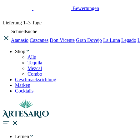
Bewertungen
Lieferung
1–3 Tage
Schnellsuche
Atanasio
Cazcanes
Don Vicente
Gran Dovejo
La Luna
Legado
L
Shop
Alle
Tequila
Mezcal
Combo
Geschmacksrichtung
Marken
Cocktails
Lernen