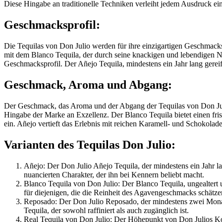
Diese Hingabe an traditionelle Techniken verleiht jedem Ausdruck ei
Geschmacksprofil:
Die Tequilas von Don Julio werden für ihre einzigartigen Geschmack
mit dem Blanco Tequila, der durch seine knackigen und lebendigen No
Geschmacksprofil. Der Añejo Tequila, mindestens ein Jahr lang gereift
Geschmack, Aroma und Abgang:
Der Geschmack, das Aroma und der Abgang der Tequilas von Don Julio
Hingabe der Marke an Exzellenz. Der Blanco Tequila bietet einen fr
ein. Añejo vertieft das Erlebnis mit reichen Karamell- und Schokola
Varianten des Tequilas Don Julio:
Añejo: Der Don Julio Añejo Tequila, der mindestens ein Jahr la
nuancierten Charakter, der ihn bei Kennern beliebt macht.
Blanco Tequila von Don Julio: Der Blanco Tequila, ungealtert 
für diejenigen, die die Reinheit des Agavengeschmacks schätze
Reposado: Der Don Julio Reposado, der mindestens zwei Monate l
Tequila, der sowohl raffiniert als auch zugänglich ist.
Real Tequila von Don Julio: Der Höhepunkt von Don Julios Kolle