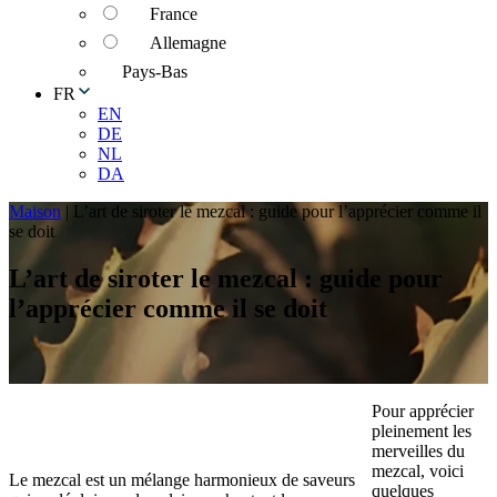
France
Allemagne
Pays-Bas
FR
EN
DE
NL
DA
Maison
|
L’art de siroter le mezcal : guide pour l’apprécier comme il
se doit
L’art de siroter le mezcal : guide pour
l’apprécier comme il se doit
Pour apprécier
pleinement les
merveilles du
mezcal, voici
Le mezcal est un mélange harmonieux de saveurs
quelques