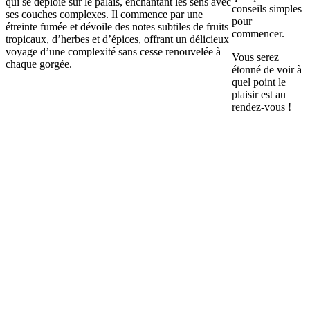
qui se déploie sur le palais, enchantant les sens avec
conseils simples
ses couches complexes. Il commence par une
pour
étreinte fumée et dévoile des notes subtiles de fruits
commencer.
tropicaux, d’herbes et d’épices, offrant un délicieux
voyage d’une complexité sans cesse renouvelée à
Vous serez
chaque gorgée.
étonné de voir à
quel point le
plaisir est au
rendez-vous !