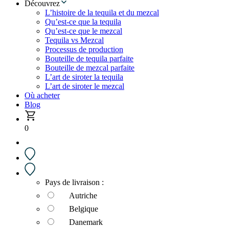
Découvrez
L’histoire de la tequila et du mezcal
Qu’est-ce que la tequila
Qu’est-ce que le mezcal
Tequila vs Mezcal
Processus de production
Bouteille de tequila parfaite
Bouteille de mezcal parfaite
L’art de siroter la tequila
L’art de siroter le mezcal
Où acheter
Blog
0
Pays de livraison :
Autriche
Belgique
Danemark