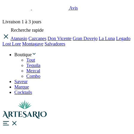
Avis
Livraison
1 à 3 jours
Recherche rapide
Atanasio
Cazcanes
Don Vicente
Gran Dovejo
La Luna
Legado
Lost Lore
Montagave
Salvadores
Boutique
Tout
Tequila
Mezcal
Combo
Saveur
Marque
Cocktails