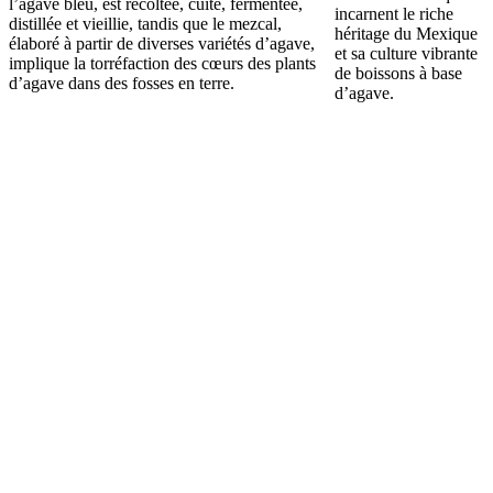
l’agave bleu, est récoltée, cuite, fermentée,
incarnent le riche
distillée et vieillie, tandis que le mezcal,
héritage du Mexique
élaboré à partir de diverses variétés d’agave,
et sa culture vibrante
implique la torréfaction des cœurs des plants
de boissons à base
d’agave dans des fosses en terre.
d’agave.