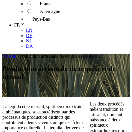
France
Allemagne
Pays-Bas
FR
EN
DE
NL
DA
Maison
|
Production artisanale de tequila et de mezcal
Production artisanale de tequila et de
mezcal
Les deux procédés
La tequila et le mezcal, spiritueux mexicains
mêlent tradition et
emblématiques, se caractérisent par des
artisanat, donnant
processus de production distincts qui
naissance à deux
contribuent à leurs saveurs uniques et à leur
spiritueux
importance culturelle. La tequila, dérivée de
extraordinaires qui