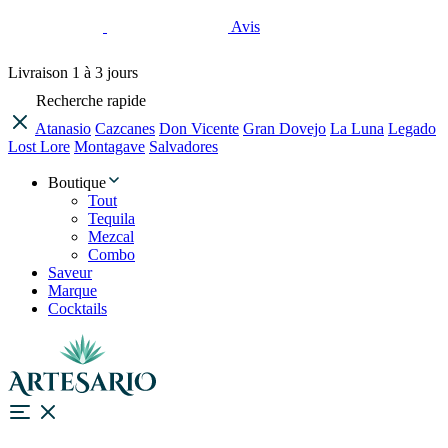
Avis
Livraison
1 à 3 jours
Recherche rapide
Atanasio
Cazcanes
Don Vicente
Gran Dovejo
La Luna
Legado
Lost Lore
Montagave
Salvadores
Boutique
Tout
Tequila
Mezcal
Combo
Saveur
Marque
Cocktails