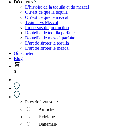
Découvrez
L’histoire de la tequila et du mezcal
Qu’est-ce que la tequila
Qu’est-ce que le mezcal
Tequila vs Mezcal
Processus de production
Bouteille de tequila parfaite
Bouteille de mezcal parfaite
L’art de siroter la tequila
L’art de siroter le mezcal
Où acheter
Blog
0
Pays de livraison :
Autriche
Belgique
Danemark