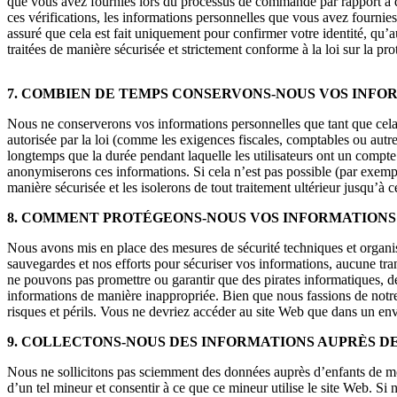
que vous avez fournies lors du processus de commande par rapport à de
ces vérifications, les informations personnelles que vous avez fournie
assuré que cela est fait uniquement pour confirmer votre identité, qu’a
traitées de manière sécurisée et strictement conforme à la loi sur la p
7. COMBIEN DE TEMPS CONSERVONS-NOUS VOS INFO
Nous ne conserverons vos informations personnelles que tant que cela s
autorisée par la loi (comme les exigences fiscales, comptables ou autr
longtemps que la durée pendant laquelle les utilisateurs ont un comp
anonymiserons ces informations. Si cela n’est pas possible (par exemp
manière sécurisée et les isolerons de tout traitement ultérieur jusqu’à c
8. COMMENT PROTÉGEONS-NOUS VOS INFORMATIONS
Nous avons mis en place des mesures de sécurité techniques et organis
sauvegardes et nos efforts pour sécuriser vos informations, aucune tr
ne pouvons pas promettre ou garantir que des pirates informatiques, des
informations de manière inappropriée. Bien que nous fassions de notre 
risques et périls. Vous ne devriez accéder au site Web que dans un en
9. COLLECTONS-NOUS DES INFORMATIONS AUPRÈS DE
Nous ne sollicitons pas sciemment des données auprès d’enfants de moi
d’un tel mineur et consentir à ce que ce mineur utilise le site Web. S