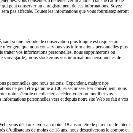
érales, vous consentez à de telles vérifications. Dans le cadre de
ée qui peut conserver un enregistrement de ces informations. Soyez
e sera pas affectée. Toutes les informations que vous fournissez seront
, sauf si une période de conservation plus longue est requise ou
que n’exigera que nous conservions vos informations personnelles plus
e traiter vos informations personnelles, nous supprimerons ou
 de sauvegarde), nous stockerons vos informations personnelles de
tions personnelles que nous traitons. Cependant, malgré nos
ations ne peut être garantie à 100 % sécurisée. Par conséquent, nous
er notre sécurité et collecter, accéder, voler ou modifier vos
informations personnelles vers et depuis notre site Web se fait à vos
eb, vous déclarez avoir au moins 18 ans ou être le parent ou le tuteur
rès d’utilisateurs de moins de 18 ans, nous désactiverons le compte et