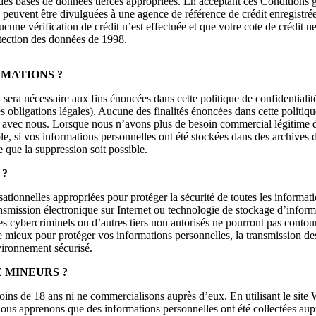
s bases de données tierces appropriées. En acceptant ces Conditions gén
s peuvent être divulguées à une agence de référence de crédit enregistr
ucune vérification de crédit n’est effectuée et que votre cote de crédit n
rotection des données de 1998.
RMATIONS ?
era nécessaire aux fins énoncées dans cette politique de confidentialité
es obligations légales). Aucune des finalités énoncées dans cette politi
te avec nous. Lorsque nous n’avons plus de besoin commercial légitime d
le, si vos informations personnelles ont été stockées dans des archives
e que la suppression soit possible.
 ?
ationnelles appropriées pour protéger la sécurité de toutes les informa
ansmission électronique sur Internet ou technologie de stockage d’inform
 cybercriminels ou d’autres tiers non autorisés ne pourront pas contourn
mieux pour protéger vos informations personnelles, la transmission des 
vironnement sécurisé.
 MINEURS ?
ns de 18 ans ni ne commercialisons auprès d’eux. En utilisant le site W
i nous apprenons que des informations personnelles ont été collectées aup