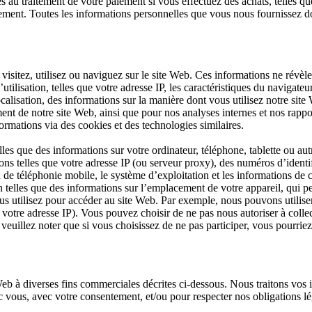
 au traitement de votre paiement si vous effectuez des achats, telles
paiement. Toutes les informations personnelles que vous nous fournissez d
isitez, utilisez ou naviguez sur le site Web. Ces informations ne révèl
tilisation, telles que votre adresse IP, les caractéristiques du navigateur
localisation, des informations sur la manière dont vous utilisez notre si
ent de notre site Web, ainsi que pour nos analyses internes et nos rappo
mations via des cookies et des technologies similaires.
les que des informations sur votre ordinateur, téléphone, tablette ou au
ns telles que votre adresse IP (ou serveur proxy), des numéros d’identific
ou de téléphonie mobile, le système d’exploitation et les informations de
 telles que des informations sur l’emplacement de votre appareil, qui p
us utilisez pour accéder au site Web. Par exemple, nous pouvons utilise
votre adresse IP). Vous pouvez choisir de ne pas nous autoriser à collec
veuillez noter que si vous choisissez de ne pas participer, vous pourriez 
Web à diverses fins commerciales décrites ci-dessous. Nous traitons vos 
 vous, avec votre consentement, et/ou pour respecter nos obligations lé