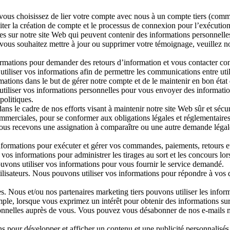
Si vous choisissez de lier votre compte avec nous à un compte tiers (co
liter la création de compte et le processus de connexion pour l’exécution
 sur notre site Web qui peuvent contenir des informations personnelle
vous souhaitez mettre à jour ou supprimer votre témoignage, veuillez no
mations pour demander des retours d’information et vous contacter conc
tiliser vos informations afin de permettre les communications entre util
rmations dans le but de gérer notre compte et de le maintenir en bon éta
liser vos informations personnelles pour vous envoyer des informations 
politiques.
ns le cadre de nos efforts visant à maintenir notre site Web sûr et sécur
commerciales, pour se conformer aux obligations légales et réglementaires
ous recevons une assignation à comparaître ou une autre demande légal
formations pour exécuter et gérer vos commandes, paiements, retours et
 vos informations pour administrer les tirages au sort et les concours lor
s pouvons utiliser vos informations pour vous fournir le service demandé.
tilisateurs. Nous pouvons utiliser vos informations pour répondre à vos
 Nous et/ou nos partenaires marketing tiers pouvons utiliser les infor
mple, lorsque vous exprimez un intérêt pour obtenir des informations s
personnelles auprès de vous. Vous pouvez vous désabonner de nos e
s pour développer et afficher un contenu et une publicité personnalisés (et