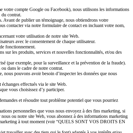
mme votre compte Google ou Facebook), nous utilisons les informations
 du contrat.
s. Avant de publier un témoignage, nous obtiendrons votre
us contacter via notre formulaire de contact en incluant votre nom,
ernant votre utilisation de notre site Web.
isateurs avec le consentement de chaque utilisateur.
t de fonctionnement.
sur les produits, services et nouvelles fonctionnalités, et/ou des
isé (par exemple, pour la surveillance et la prévention de la fraude).
 ou dans le cadre de notre contrat.
e, nous pouvons avoir besoin d’inspecter les données que nous
 échanges effectués via le site Web.
sque vous choisissez d’y participer.
 demandes et résoudre tout problème potentiel que vous pourriez
mations personnelles que vous nous envoyez à des fins marketing, si
ur nous ou notre site Web, vous abonnez à des informations marketing
-mails marketing à tout moment (voir “QUELS SONT VOS DROITS EN
 travailler avec des tiers qui le font) adaptés à vos intérêts et/ou