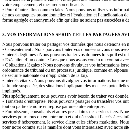
votre emplacement, et mesurer son efficacité.
• Pour d’autres fins commerciales. Nous pouvons utiliser vos informatio
de nos campagnes promotionnelles et l’évaluation et l’amélioration de
forme agrégée et anonymisée afin qu’elles ne soient pas associées à des
3. VOS INFORMATIONS SERONT-ELLES PARTAGÉES AV
Nous pouvons traiter ou partager vos données que nous détenons en nou
• Consentement : Nous pouvons traiter vos données si vous nous avez 
• Intérêts légitimes : Nous pouvons traiter vos données lorsqu’il est 
• Exécution d’un contrat : Lorsque nous avons conclu un contrat avec 
• Obligations légales : Nous pouvons divulguer vos informations lorsq
ordonnance de tribunal ou un processus juridique, comme en réponse à
de sécurité nationale ou d’application de la loi).
• Intérêts vitaux : Nous pouvons divulguer vos informations lorsque no
la fraude suspectée, des situations impliquant des menaces potentielle
impliqués.
Plus spécifiquement, nous pouvons avoir besoin de traiter vos données 
• Transferts d’entreprise. Nous pouvons partager ou transférer vos inf
tout ou partie de notre entreprise par une autre entreprise.
• Fournisseurs, consultants et autres prestataires de services tiers. N
services pour nous ou en notre nom et qui nécessitent l’accès à ces inf
services d’hébergement, le service client et les efforts marketing. Nous
pour notre compte sur la manière dont vous interagissez avec notre site