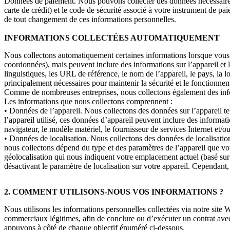
Données de paiement. Nous pouvons collecter des données nécessaires
carte de crédit) et le code de sécurité associé à votre instrument de 
de tout changement de ces informations personnelles.
INFORMATIONS COLLECTÉES AUTOMATIQUEMENT
Nous collectons automatiquement certaines informations lorsque vous v
coordonnées), mais peuvent inclure des informations sur l’appareil et l’u
linguistiques, les URL de référence, le nom de l’appareil, le pays, la 
principalement nécessaires pour maintenir la sécurité et le fonctionnem
Comme de nombreuses entreprises, nous collectons également des infor
Les informations que nous collectons comprennent :
• Données de l’appareil. Nous collectons des données sur l’appareil tel
l’appareil utilisé, ces données d’appareil peuvent inclure des informatio
navigateur, le modèle matériel, le fournisseur de services Internet et/
• Données de localisation. Nous collectons des données de localisation
nous collectons dépend du type et des paramètres de l’appareil que vo
géolocalisation qui nous indiquent votre emplacement actuel (basé sur 
désactivant le paramètre de localisation sur votre appareil. Cependant, 
2. COMMENT UTILISONS-NOUS VOS INFORMATIONS ?
Nous utilisons les informations personnelles collectées via notre site 
commerciaux légitimes, afin de conclure ou d’exécuter un contrat avec
appuyons à côté de chaque objectif énuméré ci-dessous.