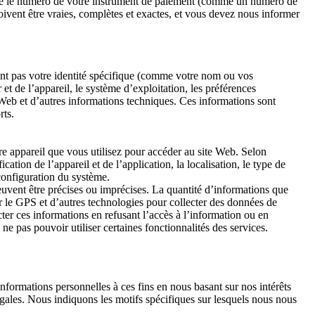
 que le numéro de votre instrument de paiement (comme un numéro de
oivent être vraies, complètes et exactes, et vous devez nous informer
ent pas votre identité spécifique (comme votre nom ou vos
 et de l’appareil, le système d’exploitation, les préférences
te Web et d’autres informations techniques. Ces informations sont
rts.
tre appareil que vous utilisez pour accéder au site Web. Selon
ation de l’appareil et de l’application, la localisation, le type de
 configuration du système.
euvent être précises ou imprécises. La quantité d’informations que
r le GPS et d’autres technologies pour collecter des données de
ter ces informations en refusant l’accès à l’information ou en
ne pas pouvoir utiliser certaines fonctionnalités des services.
informations personnelles à ces fins en nous basant sur nos intérêts
gales. Nous indiquons les motifs spécifiques sur lesquels nous nous