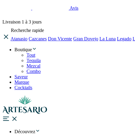
Avis
Livraison
1 à 3 jours
Recherche rapide
Atanasio
Cazcanes
Don Vicente
Gran Dovejo
La Luna
Legado
L
Boutique
Tout
Tequila
Mezcal
Combo
Saveur
Marque
Cocktails
Découvrez