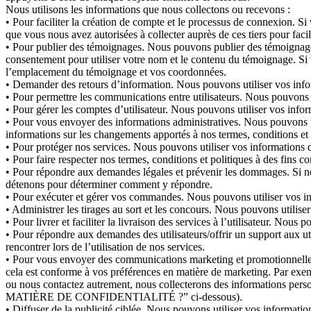
Nous utilisons les informations que nous collectons ou recevons :
• Pour faciliter la création de compte et le processus de connexion. 
que vous nous avez autorisées à collecter auprès de ces tiers pour faci
• Pour publier des témoignages. Nous pouvons publier des témoignages
consentement pour utiliser votre nom et le contenu du témoignage. Si 
l’emplacement du témoignage et vos coordonnées.
• Demander des retours d’information. Nous pouvons utiliser vos infor
• Pour permettre les communications entre utilisateurs. Nous pouvons u
• Pour gérer les comptes d’utilisateur. Nous pouvons utiliser vos info
• Pour vous envoyer des informations administratives. Nous pouvons uti
informations sur les changements apportés à nos termes, conditions et 
• Pour protéger nos services. Nous pouvons utiliser vos informations da
• Pour faire respecter nos termes, conditions et politiques à des fins 
• Pour répondre aux demandes légales et prévenir les dommages. Si n
détenons pour déterminer comment y répondre.
• Pour exécuter et gérer vos commandes. Nous pouvons utiliser vos in
• Administrer les tirages au sort et les concours. Nous pouvons utiliser
• Pour livrer et faciliter la livraison des services à l’utilisateur. Nou
• Pour répondre aux demandes des utilisateurs/offrir un support aux u
rencontrer lors de l’utilisation de nos services.
• Pour vous envoyer des communications marketing et promotionnelles.
cela est conforme à vos préférences en matière de marketing. Par exe
ou nous contactez autrement, nous collecterons des informations 
MATIÈRE DE CONFIDENTIALITÉ ?” ci-dessous).
• Diffuser de la publicité ciblée. Nous pouvons utiliser vos information