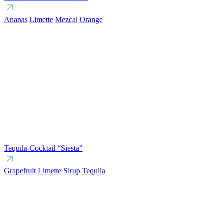
Ananas
Limette
Mezcal
Orange
Tequila-Cocktail “Siesta”
Grapefruit
Limette
Sirup
Tequila