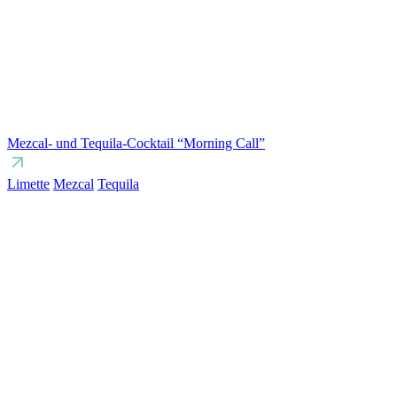
Mezcal- und Tequila-Cocktail “Morning Call”
Limette
Mezcal
Tequila