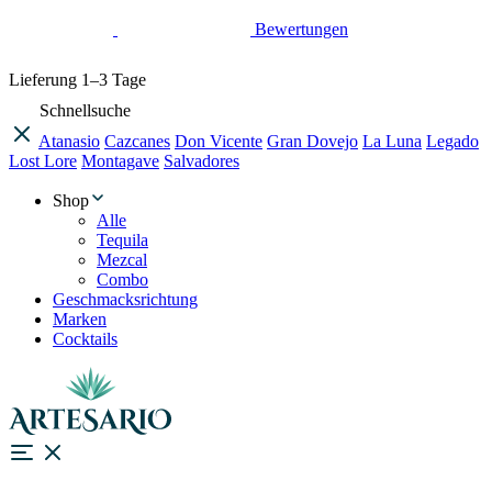
Bewertungen
Lieferung
1–3 Tage
Schnellsuche
Atanasio
Cazcanes
Don Vicente
Gran Dovejo
La Luna
Legado
Lost Lore
Montagave
Salvadores
Shop
Alle
Tequila
Mezcal
Combo
Geschmacksrichtung
Marken
Cocktails