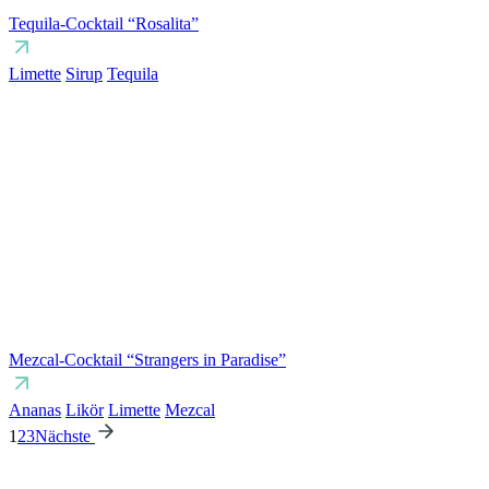
Tequila-Cocktail “Rosalita”
Limette
Sirup
Tequila
Mezcal-Cocktail “Strangers in Paradise”
Ananas
Likör
Limette
Mezcal
1
2
3
Nächste