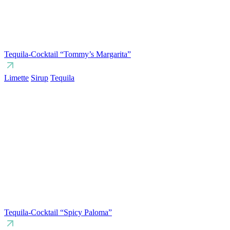
Tequila-Cocktail “Tommy’s Margarita”
Limette
Sirup
Tequila
Tequila-Cocktail “Spicy Paloma”