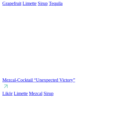
Grapefruit
Limette
Sirup
Tequila
Mezcal-Cocktail “Unexpected Victory”
Likör
Limette
Mezcal
Sirup