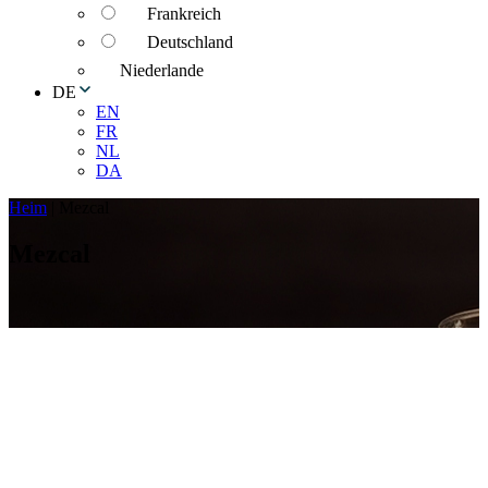
Frankreich
Deutschland
Niederlande
DE
EN
FR
NL
DA
Heim
|
Mezcal
Mezcal