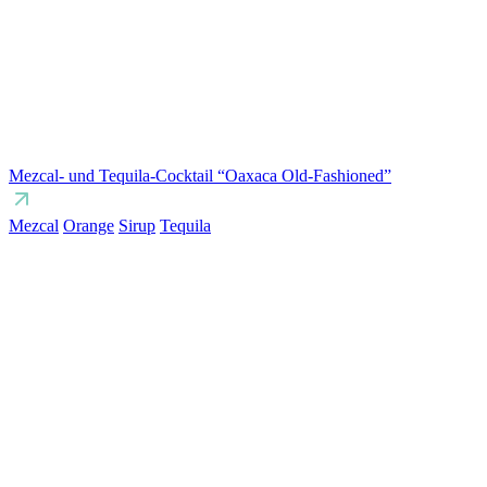
Mezcal- und Tequila-Cocktail “Oaxaca Old-Fashioned”
Mezcal
Orange
Sirup
Tequila