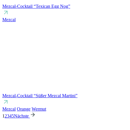
Mezcal-Cocktail “Texican Egg Nog”
Mezcal
Mezcal-Cocktail “Süßer Mezcal Martini”
Mezcal
Orange
Wermut
1
2
3
4
5
Nächste