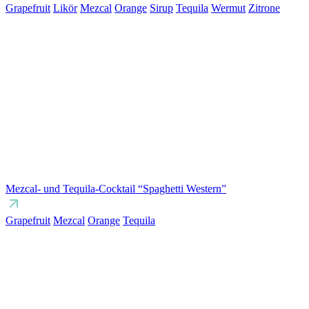
Grapefruit
Likör
Mezcal
Orange
Sirup
Tequila
Wermut
Zitrone
Mezcal- und Tequila-Cocktail “Spaghetti Western”
Grapefruit
Mezcal
Orange
Tequila