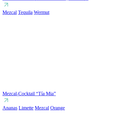
Mezcal
Tequila
Wermut
Mezcal-Cocktail “Tía Mia”
Ananas
Limette
Mezcal
Orange