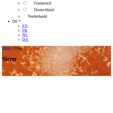
Frankreich
Deutschland
Niederlande
DE
EN
FR
NL
DA
Heim
|
Sirup
Sirup