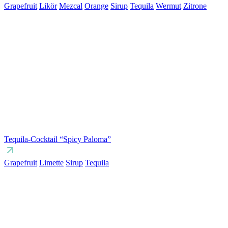
Grapefruit
Likör
Mezcal
Orange
Sirup
Tequila
Wermut
Zitrone
Tequila-Cocktail “Spicy Paloma”
Grapefruit
Limette
Sirup
Tequila