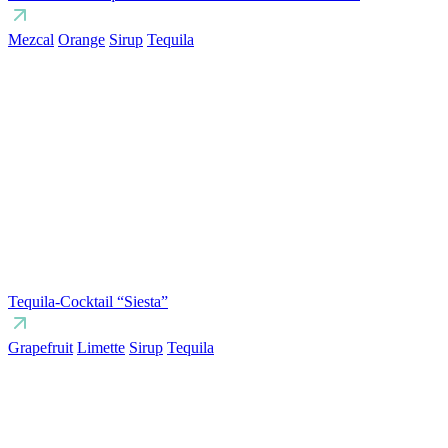
Mezcal
Orange
Sirup
Tequila
Tequila-Cocktail “Siesta”
Grapefruit
Limette
Sirup
Tequila