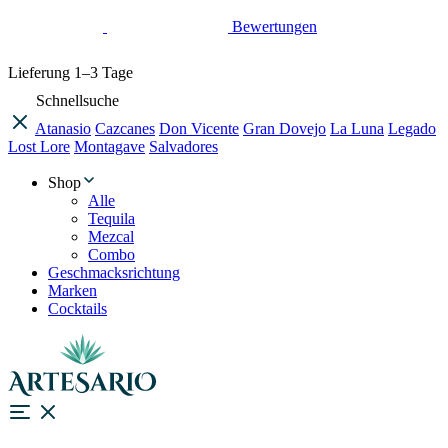
Bewertungen
Lieferung
1–3 Tage
Schnellsuche
Atanasio
Cazcanes
Don Vicente
Gran Dovejo
La Luna
Legado
Lost Lore
Montagave
Salvadores
Shop
Alle
Tequila
Mezcal
Combo
Geschmacksrichtung
Marken
Cocktails