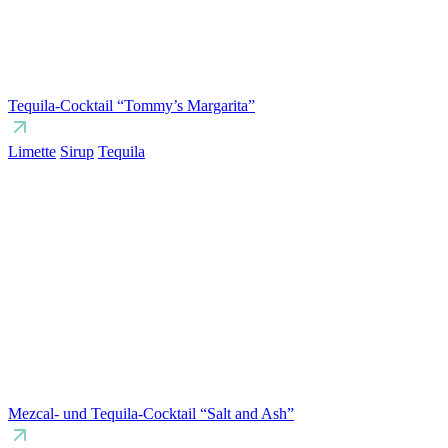
Tequila-Cocktail “Tommy’s Margarita”
Limette
Sirup
Tequila
Mezcal- und Tequila-Cocktail “Salt and Ash”