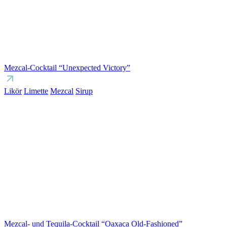
Mezcal-Cocktail “Unexpected Victory”
Likör
Limette
Mezcal
Sirup
Mezcal- und Tequila-Cocktail “Oaxaca Old-Fashioned”