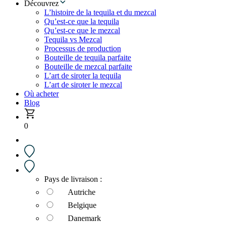
Découvrez
L’histoire de la tequila et du mezcal
Qu’est-ce que la tequila
Qu’est-ce que le mezcal
Tequila vs Mezcal
Processus de production
Bouteille de tequila parfaite
Bouteille de mezcal parfaite
L’art de siroter la tequila
L’art de siroter le mezcal
Où acheter
Blog
0
Pays de livraison :
Autriche
Belgique
Danemark