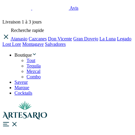
Avis
Livraison
1 à 3 jours
Recherche rapide
Atanasio
Cazcanes
Don Vicente
Gran Dovejo
La Luna
Legado
Lost Lore
Montagave
Salvadores
Boutique
Tout
Tequila
Mezcal
Combo
Saveur
Marque
Cocktails