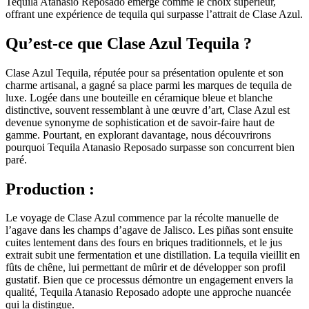
Tequila Atanasio Reposado émerge comme le choix supérieur,
offrant une expérience de tequila qui surpasse l’attrait de Clase Azul.
Qu’est-ce que Clase Azul Tequila ?
Clase Azul Tequila, réputée pour sa présentation opulente et son
charme artisanal, a gagné sa place parmi les marques de tequila de
luxe. Logée dans une bouteille en céramique bleue et blanche
distinctive, souvent ressemblant à une œuvre d’art, Clase Azul est
devenue synonyme de sophistication et de savoir-faire haut de
gamme. Pourtant, en explorant davantage, nous découvrirons
pourquoi Tequila Atanasio Reposado surpasse son concurrent bien
paré.
Production :
Le voyage de Clase Azul commence par la récolte manuelle de
l’agave dans les champs d’agave de Jalisco. Les piñas sont ensuite
cuites lentement dans des fours en briques traditionnels, et le jus
extrait subit une fermentation et une distillation. La tequila vieillit en
fûts de chêne, lui permettant de mûrir et de développer son profil
gustatif. Bien que ce processus démontre un engagement envers la
qualité, Tequila Atanasio Reposado adopte une approche nuancée
qui la distingue.