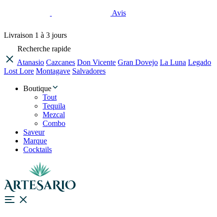
Avis
Livraison
1 à 3 jours
Recherche rapide
Atanasio
Cazcanes
Don Vicente
Gran Dovejo
La Luna
Legado
Lost Lore
Montagave
Salvadores
Boutique
Tout
Tequila
Mezcal
Combo
Saveur
Marque
Cocktails