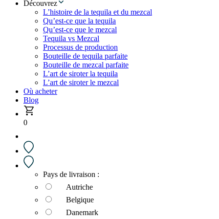
Découvrez
L’histoire de la tequila et du mezcal
Qu’est-ce que la tequila
Qu’est-ce que le mezcal
Tequila vs Mezcal
Processus de production
Bouteille de tequila parfaite
Bouteille de mezcal parfaite
L’art de siroter la tequila
L’art de siroter le mezcal
Où acheter
Blog
0
Pays de livraison :
Autriche
Belgique
Danemark