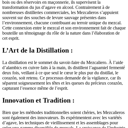
bois ou des réservoirs en maçonnerie, ils supervisent la
transformation du jus d’agave en alcool. Contrairement à de
nombreuses distilleries commerciales, les Mezcalieros s’appuient
souvent sur des souches de levure sauvage présentes dans
l’environnement, chacune contribuant au terroir unique du mezcal.
Cette connexion entre le mezcal et son environnement fait de chaque
bouteille un témoignage du rôle de la nature dans l’élaboration de
cet esprit.
L’Art de la Distillation :
La distillation est le sommet du savoir-faire du Mezcaliero. À l’aide
d’alambics en cuivre faits à la main, ils distillent l’aguamiel fermenté
deux fois, veillant à ce que seul le cœur le plus pur du distillat, le
corazón, soit retenu. Ce processus demande de la vigilance, car ils
séparent soigneusement les têtes et les queues du précieux corazón,
capturant l’essence même de l’esprit.
Innovation et Tradition :
Bien que les méthodes traditionnelles soient chéries, les Mezcalieros
sont également des innovateurs. Ils expérimentent avec les variétés
d’agave, les techniques de vieillissement et les assemblages pour
créer une gamme diversifiée de mezcals. La croissance de l’industrie