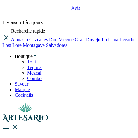
Avis
Livraison
1 à 3 jours
Recherche rapide
Atanasio
Cazcanes
Don Vicente
Gran Dovejo
La Luna
Legado
Lost Lore
Montagave
Salvadores
Boutique
Tout
Tequila
Mezcal
Combo
Saveur
Marque
Cocktails