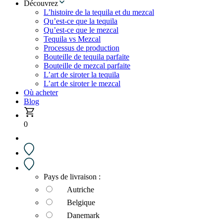
Découvrez
L’histoire de la tequila et du mezcal
Qu’est-ce que la tequila
Qu’est-ce que le mezcal
Tequila vs Mezcal
Processus de production
Bouteille de tequila parfaite
Bouteille de mezcal parfaite
L’art de siroter la tequila
L’art de siroter le mezcal
Où acheter
Blog
0
Pays de livraison :
Autriche
Belgique
Danemark