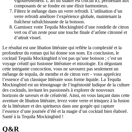
vigoureusement. L’art du shaker est crucial ici, permettant aux
composants de se fondre en une élixir harmonieux.
Filtrez le mélange dans un verre refroidi. L’utilisation d’un
verre refroidi améliore l’expérience globale, maintenant la
fraîcheur rafraîchissante de la boisson.
Garnissez votre Tequila Mockingbird d’une rondelle de citron
vert ou d’un zeste pour une touche finale d’arôme citronné et
d’attrait visuel.
Le résultat est une libation littéraire qui reflète la complexité et la
profondeur du roman qui lui donne son nom. En conclusion, le
cocktail Tequila Mockingbird n’est pas qu’une boisson ; c’est un
voyage créatif qui fusionne littérature et mixologie. En dégustant
cette intrigante concoction, vous ne savourez pas seulement un
mélange de tequila, de menthe et de citron vert – vous appréciez
l’essence d’un classique littéraire sous forme liquide. La Tequila
Mockingbird est un témoignage de l’ingéniosité ludique de la culture
des cocktails, invitant les passionnés à explorer de nouveaux
horizons de saveurs et de créativité. Ainsi, en vous lançant dans cette
aventure de libation littéraire, levez votre verre et trinquez à la fusion
de la littérature et des spiritueux dans une gorgée qui capture
l’essence d’une journée d’été et la magie d’un cocktail bien élaboré.
Santé à la Tequila Mockingbird !
Q&R