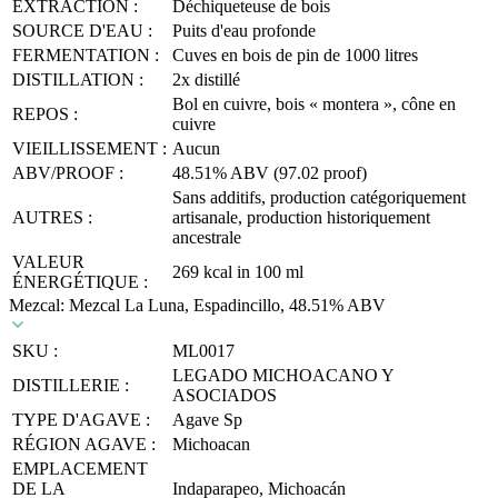
EXTRACTION :
Déchiqueteuse de bois
SOURCE D'EAU :
Puits d'eau profonde
FERMENTATION :
Cuves en bois de pin de 1000 litres
DISTILLATION :
2x distillé
Bol en cuivre, bois « montera », cône en
REPOS :
cuivre
VIEILLISSEMENT :
Aucun
ABV/PROOF :
48.51% ABV (97.02 proof)
Sans additifs, production catégoriquement
AUTRES :
artisanale, production historiquement
ancestrale
VALEUR
269 kcal in 100 ml
ÉNERGÉTIQUE :
Mezcal: Mezcal La Luna, Espadincillo, 48.51% ABV
SKU :
ML0017
LEGADO MICHOACANO Y
DISTILLERIE :
ASOCIADOS
TYPE D'AGAVE :
Agave Sp
RÉGION AGAVE :
Michoacan
EMPLACEMENT
DE LA
Indaparapeo, Michoacán