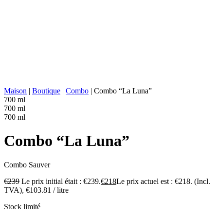
Bol en cuivre, bois « montera », cône en
REPOS :
cuivre
VIEILLISSEMENT :
Aucun
ABV/PROOF :
48.51% ABV (97.02 proof)
Sans additifs, production catégoriquement
AUTRES :
artisanale, production historiquement
ancestrale
VALEUR
269 kcal in 100 ml
ÉNERGÉTIQUE :
Maison
|
Boutique
|
Combo
|
Combo “La Luna”
700 ml
700 ml
700 ml
Combo “La Luna”
Combo
Sauver
€
239
Le prix initial était : €239.
€
218
Le prix actuel est : €218.
(Incl.
TVA),
€
103.81
/ litre
Stock limité