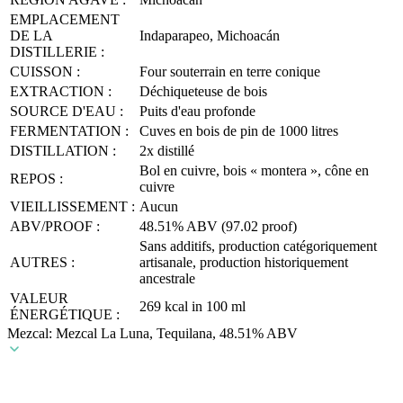
EMPLACEMENT
DE LA
Indaparapeo, Michoacán
DISTILLERIE :
CUISSON :
Four souterrain en terre conique
EXTRACTION :
Déchiqueteuse de bois
SOURCE D'EAU :
Puits d'eau profonde
FERMENTATION :
Cuves en bois de pin de 1000 litres
DISTILLATION :
2x distillé
Bol en cuivre, bois « montera », cône en
REPOS :
cuivre
VIEILLISSEMENT :
Aucun
ABV/PROOF :
48.51% ABV (97.02 proof)
Sans additifs, production catégoriquement
AUTRES :
artisanale, production historiquement
ancestrale
VALEUR
269 kcal in 100 ml
ÉNERGÉTIQUE :
Mezcal: Mezcal La Luna, Tequilana, 48.51% ABV