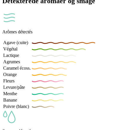
Detekterede aromaer og smage
Arômes détectés
Agave (cuite)
Végétal
Lactique
Agrumes
Caramel écoss.
Orange
Fleurs
Levure/pâte
Menthe
Banane
Poivre (blanc)