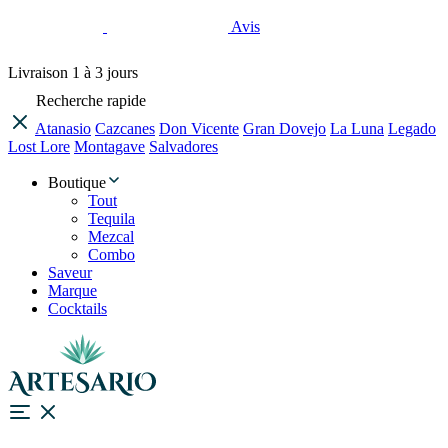
Avis
Livraison
1 à 3 jours
Recherche rapide
Atanasio
Cazcanes
Don Vicente
Gran Dovejo
La Luna
Legado
Lost Lore
Montagave
Salvadores
Boutique
Tout
Tequila
Mezcal
Combo
Saveur
Marque
Cocktails