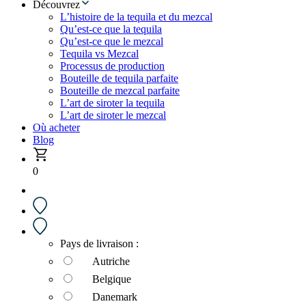
Découvrez
L’histoire de la tequila et du mezcal
Qu’est-ce que la tequila
Qu’est-ce que le mezcal
Tequila vs Mezcal
Processus de production
Bouteille de tequila parfaite
Bouteille de mezcal parfaite
L’art de siroter la tequila
L’art de siroter le mezcal
Où acheter
Blog
0
Pays de livraison :
Autriche
Belgique
Danemark