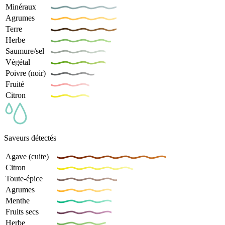
Minéraux
Agrumes
Terre
Herbe
Saumure/sel
Végétal
Poivre (noir)
Fruité
Citron
Saveurs détectés
Agave (cuite)
Citron
Toute-épice
Agrumes
Menthe
Fruits secs
Herbe