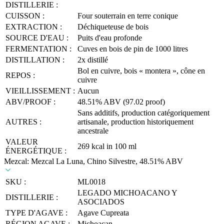
DISTILLERIE :
CUISSON :
Four souterrain en terre conique
EXTRACTION :
Déchiqueteuse de bois
SOURCE D'EAU :
Puits d'eau profonde
FERMENTATION :
Cuves en bois de pin de 1000 litres
DISTILLATION :
2x distillé
Bol en cuivre, bois « montera », cône en
REPOS :
cuivre
VIEILLISSEMENT :
Aucun
ABV/PROOF :
48.51% ABV (97.02 proof)
Sans additifs, production catégoriquement
AUTRES :
artisanale, production historiquement
ancestrale
VALEUR
269 kcal in 100 ml
ÉNERGÉTIQUE :
Mezcal: Mezcal La Luna, Chino Silvestre, 48.51% ABV
SKU :
ML0018
LEGADO MICHOACANO Y
DISTILLERIE :
ASOCIADOS
TYPE D'AGAVE :
Agave Cupreata
RÉGION AGAVE :
Michoacan