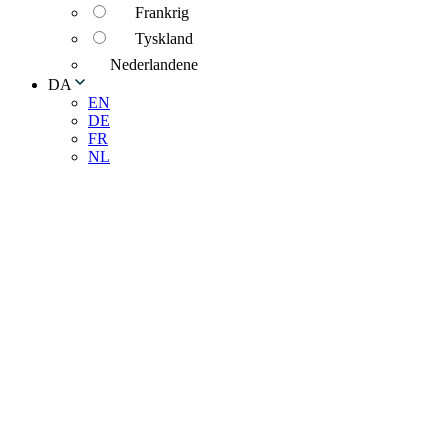
Frankrig
Tyskland
Nederlandene
DA
EN
DE
FR
NL