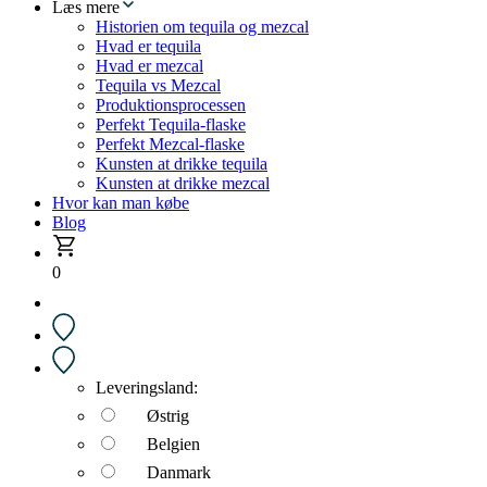
Læs mere
Historien om tequila og mezcal
Hvad er tequila
Hvad er mezcal
Tequila vs Mezcal
Produktionsprocessen
Perfekt Tequila-flaske
Perfekt Mezcal-flaske
Kunsten at drikke tequila
Kunsten at drikke mezcal
Hvor kan man købe
Blog
0
Leveringsland:
Østrig
Belgien
Danmark