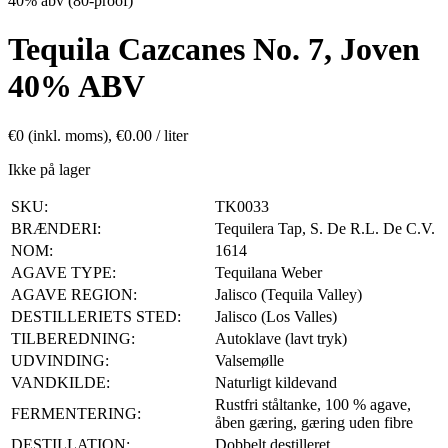
40% abv (80-proof)
Tequila Cazcanes No. 7, Joven
40% ABV
€
0
(inkl. moms),
€
0.00
/ liter
Ikke på lager
SKU:
TK0033
BRÆNDERI:
Tequilera Tap, S. De R.L. De C.V.
NOM:
1614
AGAVE TYPE:
Tequilana Weber
AGAVE REGION:
Jalisco (Tequila Valley)
DESTILLERIETS STED:
Jalisco (Los Valles)
TILBEREDNING:
Autoklave (lavt tryk)
UDVINDING:
Valsemølle
VANDKILDE:
Naturligt kildevand
Rustfri ståltanke, 100 % agave,
FERMENTERING:
åben gæring, gæring uden fibre
DESTILLATION:
Dobbelt destilleret