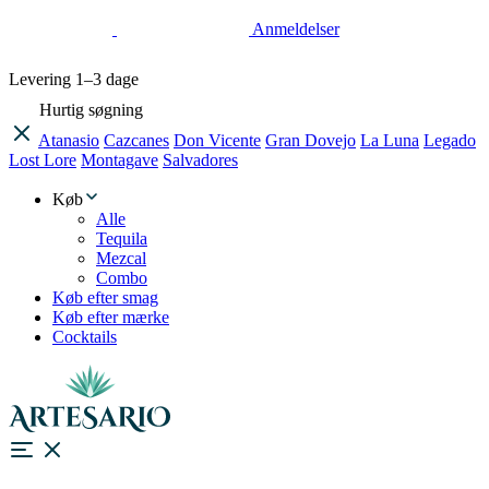
Anmeldelser
Levering
1–3 dage
Hurtig søgning
Atanasio
Cazcanes
Don Vicente
Gran Dovejo
La Luna
Legado
Lost Lore
Montagave
Salvadores
Køb
Alle
Tequila
Mezcal
Combo
Køb efter smag
Køb efter mærke
Cocktails