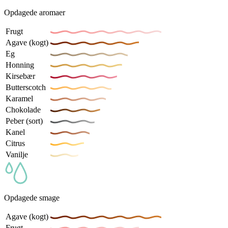
Opdagede aromaer
Frugt
Agave (kogt)
Eg
Honning
Kirsebær
Butterscotch
Karamel
Chokolade
Peber (sort)
Kanel
Citrus
Vanilje
Opdagede smage
Agave (kogt)
Frugt