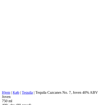
BRÆNDERI:
Tequilera Tap, S. De R.L. De C.V.
NOM:
1614
AGAVE TYPE:
Tequilana Weber
AGAVE REGION:
Jalisco (Tequila Valley)
DESTILLERIETS STED:
Jalisco (Los Valles)
TILBEREDNING:
Autoklave (lavt tryk)
UDVINDING:
Valsemølle
VANDKILDE:
Naturligt kildevand
Rustfri ståltanke, 100 % agave,
FERMENTERING:
åben gæring, gæring uden fibre
DESTILLATION:
Dobbelt destilleret
DESTILLERINGSAPPARAT:
Rustfri kedel med kobberspiral
Fade af amerikansk hvid eg, brugte
LAGRING:
fade
ABV/PROOF:
40% abv (80-proof)
Blandede batches, uden
ANDET:
tilsætningsstoffer
ENERGIVÆRDI:
221 kcal in 100 ml
Hjem
|
Køb
|
Tequila
|
Tequila Cazcanes No. 7, Joven 40% ABV
Joven
750 ml