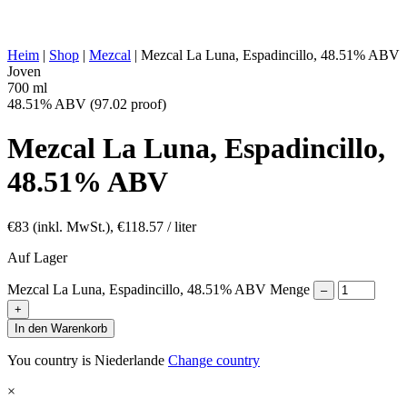
SONSTIGES:
hergestellt, historisch überlieferte Herstellung
ENERGIEWERT:
269 kcal in 100 ml
Heim
|
Shop
|
Mezcal
|
Mezcal La Luna, Espadincillo, 48.51% ABV
Joven
700 ml
48.51% ABV (97.02 proof)
Mezcal La Luna, Espadincillo,
48.51% ABV
€
83
(inkl. MwSt.),
€
118.57
/ liter
Auf Lager
Mezcal La Luna, Espadincillo, 48.51% ABV Menge
–
+
In den Warenkorb
You country is Niederlande
Change country
×