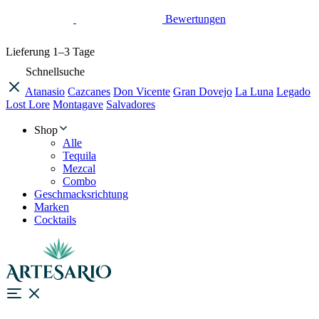
Bewertungen
Lieferung
1–3 Tage
Schnellsuche
Atanasio
Cazcanes
Don Vicente
Gran Dovejo
La Luna
Legado
Lost Lore
Montagave
Salvadores
Shop
Alle
Tequila
Mezcal
Combo
Geschmacksrichtung
Marken
Cocktails