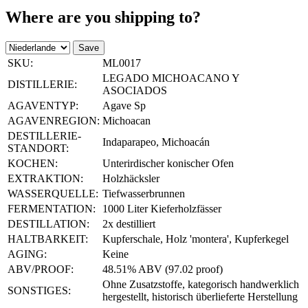
Where are you shipping to?
Save
SKU:
ML0017
LEGADO MICHOACANO Y
DISTILLERIE:
ASOCIADOS
AGAVENTYP:
Agave Sp
AGAVENREGION:
Michoacan
DESTILLERIE-
Indaparapeo, Michoacán
STANDORT:
KOCHEN:
Unterirdischer konischer Ofen
EXTRAKTION:
Holzhäcksler
WASSERQUELLE:
Tiefwasserbrunnen
FERMENTATION:
1000 Liter Kieferholzfässer
DESTILLATION:
2x destilliert
HALTBARKEIT:
Kupferschale, Holz 'montera', Kupferkegel
AGING:
Keine
ABV/PROOF:
48.51% ABV (97.02 proof)
Ohne Zusatzstoffe, kategorisch handwerklich
SONSTIGES:
hergestellt, historisch überlieferte Herstellung