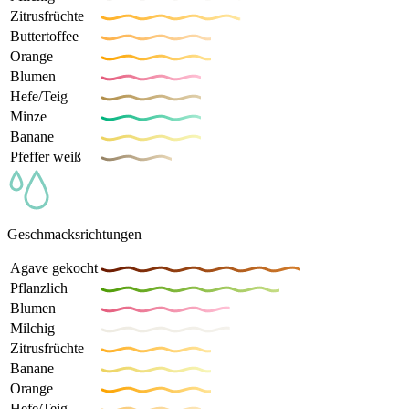
Zitrusfrüchte
Buttertoffee
Orange
Blumen
Hefe/Teig
Minze
Banane
Pfeffer weiß
Geschmacksrichtungen
Agave gekocht
Pflanzlich
Blumen
Milchig
Zitrusfrüchte
Banane
Orange
Hefe/Teig