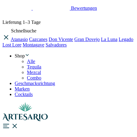
Bewertungen
Lieferung
1–3 Tage
Schnellsuche
Atanasio
Cazcanes
Don Vicente
Gran Dovejo
La Luna
Legado
Lost Lore
Montagave
Salvadores
Shop
Alle
Tequila
Mezcal
Combo
Geschmacksrichtung
Marken
Cocktails