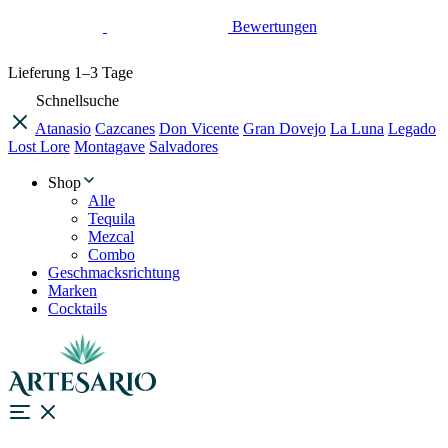
Bewertungen
Lieferung
1–3 Tage
Schnellsuche
Atanasio
Cazcanes
Don Vicente
Gran Dovejo
La Luna
Legado
Lost Lore
Montagave
Salvadores
Shop
Alle
Tequila
Mezcal
Combo
Geschmacksrichtung
Marken
Cocktails