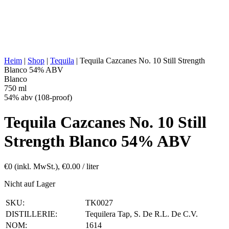
AGING:
Keine
ABV/PROOF:
54% abv (108-proof)
Ohne Zusatzstoffe, Aeration,
SONSTIGES:
Hochprozentig
ENERGIEWERT:
299 kcal in 100 ml
Heim
|
Shop
|
Tequila
|
Tequila Cazcanes No. 10 Still Strength
Blanco 54% ABV
Blanco
750 ml
54% abv (108-proof)
Tequila Cazcanes No. 10 Still
Strength Blanco 54% ABV
€
0
(inkl. MwSt.),
€
0.00
/ liter
Nicht auf Lager
SKU:
TK0027
DISTILLERIE:
Tequilera Tap, S. De R.L. De C.V.
NOM:
1614