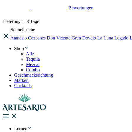
Bewertungen
Lieferung
1–3 Tage
Schnellsuche
Atanasio
Cazcanes
Don Vicente
Gran Dovejo
La Luna
Legado
L
Shop
Alle
Tequila
Mezcal
Combo
Geschmacksrichtung
Marken
Cocktails
Lernen