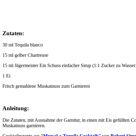
Zutaten:
30 ml Tequila blanco
15 ml gelber Chartreuse
15 ml Jägermeister Ein Schuss einfacher Sirup (1:1 Zucker zu Wasser
1 Ei
Frisch gemahlene Muskatnuss zum Garnieren
Anleitung:
Die Zutaten, mit Ausnahme der Garnitur, in einen mit Eis gefüllten Co
Muskatnuss garnieren.
Cocktailrezepte aus “
Mezcal + Tequila Cocktails
” von
Robert Sim