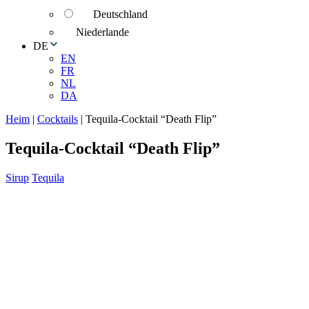
Deutschland
Niederlande
DE
EN
FR
NL
DA
Heim
|
Cocktails
|
Tequila-Cocktail “Death Flip”
Tequila-Cocktail “Death Flip”
Sirup
Tequila