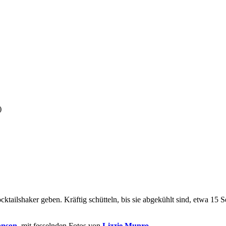
)
cktailshaker geben. Kräftig schütteln, bis sie abgekühlt sind, etwa 15
onson
, mit fesselnden Fotos von
Lizzie Munro
.