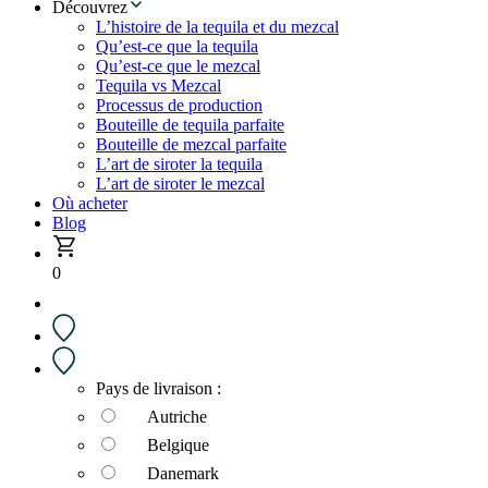
Découvrez
L’histoire de la tequila et du mezcal
Qu’est-ce que la tequila
Qu’est-ce que le mezcal
Tequila vs Mezcal
Processus de production
Bouteille de tequila parfaite
Bouteille de mezcal parfaite
L’art de siroter la tequila
L’art de siroter le mezcal
Où acheter
Blog
0
Pays de livraison :
Autriche
Belgique
Danemark