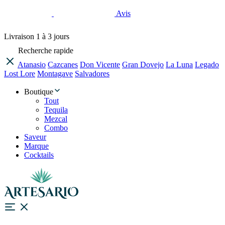
Avis
Livraison
1 à 3 jours
Recherche rapide
Atanasio
Cazcanes
Don Vicente
Gran Dovejo
La Luna
Legado
Lost Lore
Montagave
Salvadores
Boutique
Tout
Tequila
Mezcal
Combo
Saveur
Marque
Cocktails