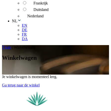
Frankrijk
Duitsland
Nederland
NL
EN
DE
FR
DA
Thuis
|
Winkelwagen
Winkelwagen
Je winkelwagen is momenteel leeg.
Ga terug naar de winkel