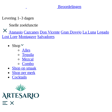
Beoordelingen
Levering
1–3 dagen
Snelle zoekfunctie
Atanasio
Cazcanes
Don Vicente
Gran Dovejo
La Luna
Legado
Lost Lore
Montagave
Salvadores
Shop
Alles
Tequila
Mezcal
Combo
Shop op smaak
Shop per merk
Cocktails