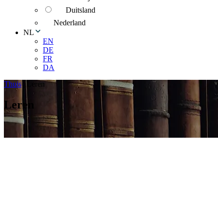
Duitsland
Nederland
NL
EN
DE
FR
DA
Thuis
|
Leren
Leren