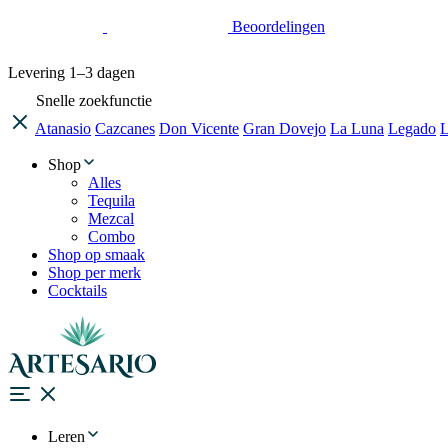
Beoordelingen
Levering
1–3 dagen
Snelle zoekfunctie
Atanasio
Cazcanes
Don Vicente
Gran Dovejo
La Luna
Legado
L
Shop
Alles
Tequila
Mezcal
Combo
Shop op smaak
Shop per merk
Cocktails
Leren