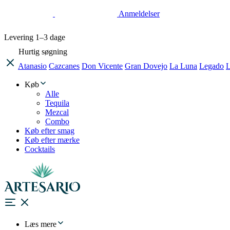
Anmeldelser
Levering
1–3 dage
Hurtig søgning
Atanasio
Cazcanes
Don Vicente
Gran Dovejo
La Luna
Legado
L
Køb
Alle
Tequila
Mezcal
Combo
Køb efter smag
Køb efter mærke
Cocktails
Læs mere