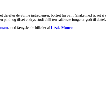
 derefter de øvrige ingredienser, bortset fra pynt. Shake med is, og si d
nd, og tilsæt et drys stødt chili (en saltbøsse fungerer godt til dette).
onson
, med fængslende billeder af
Lizzie Munro
.