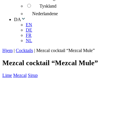
Tyskland
Nederlandene
DA
EN
DE
FR
NL
Hjem
|
Cocktails
|
Mezcal cocktail “Mezcal Mule”
Mezcal cocktail “Mezcal Mule”
Lime
Mezcal
Sirup