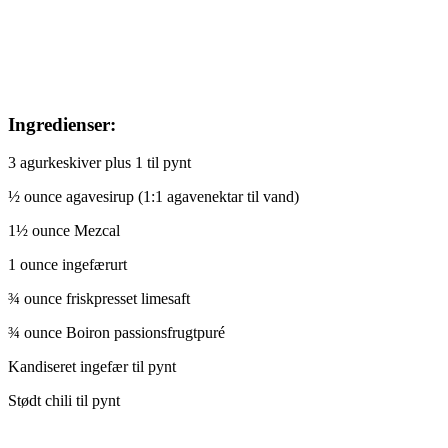
Ingredienser:
3 agurkeskiver plus 1 til pynt
½ ounce agavesirup (1:1 agavenektar til vand)
1½ ounce Mezcal
1 ounce ingefærurt
¾ ounce friskpresset limesaft
¾ ounce Boiron passionsfrugtpuré
Kandiseret ingefær til pynt
Stødt chili til pynt