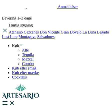
Anmeldelser
Levering
1–3 dage
Hurtig søgning
Atanasio
Cazcanes
Don Vicente
Gran Dovejo
La Luna
Legado
Lost Lore
Montagave
Salvadores
Køb
Alle
Tequila
Mezcal
Combo
Køb efter smag
Køb efter mærke
Cocktails