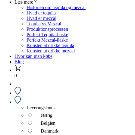
Læs mere
Historien om tequila og mezcal
Hvad er tequila
Hvad er mezcal
Tequila vs Mezcal
Produktionsprocessen
Perfekt Tequila-flaske
Perfekt Mezcal-flaske
Kunsten at drikke tequila
Kunsten at drikke mezcal
Hvor kan man købe
Blog
0
Leveringsland:
Østrig
Belgien
Danmark