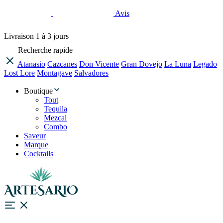
Avis
Livraison
1 à 3 jours
Recherche rapide
Atanasio
Cazcanes
Don Vicente
Gran Dovejo
La Luna
Legado
Lost Lore
Montagave
Salvadores
Boutique
Tout
Tequila
Mezcal
Combo
Saveur
Marque
Cocktails