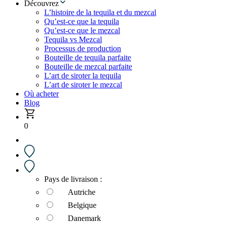
Découvrez
L’histoire de la tequila et du mezcal
Qu’est-ce que la tequila
Qu’est-ce que le mezcal
Tequila vs Mezcal
Processus de production
Bouteille de tequila parfaite
Bouteille de mezcal parfaite
L’art de siroter la tequila
L’art de siroter le mezcal
Où acheter
Blog
0
Pays de livraison :
Autriche
Belgique
Danemark