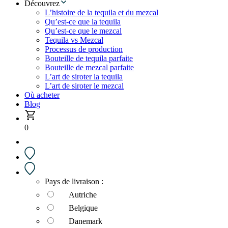
Découvrez
L’histoire de la tequila et du mezcal
Qu’est-ce que la tequila
Qu’est-ce que le mezcal
Tequila vs Mezcal
Processus de production
Bouteille de tequila parfaite
Bouteille de mezcal parfaite
L’art de siroter la tequila
L’art de siroter le mezcal
Où acheter
Blog
0
Pays de livraison :
Autriche
Belgique
Danemark