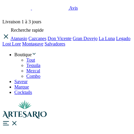
Avis
Livraison
1 à 3 jours
Recherche rapide
Atanasio
Cazcanes
Don Vicente
Gran Dovejo
La Luna
Legado
Lost Lore
Montagave
Salvadores
Boutique
Tout
Tequila
Mezcal
Combo
Saveur
Marque
Cocktails