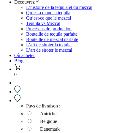
Découvrez
L’histoire de la tequila et du mezcal
Qu’est-ce que la tequila
Qu’est-ce que le mezcal
Tequila vs Mezcal
Processus de production
Bouteille de tequila parfaite
Bouteille de mezcal parfaite
L’art de siroter la tequila
L’art de siroter le mezcal
Où acheter
Blog
0
Pays de livraison :
Autriche
Belgique
Danemark