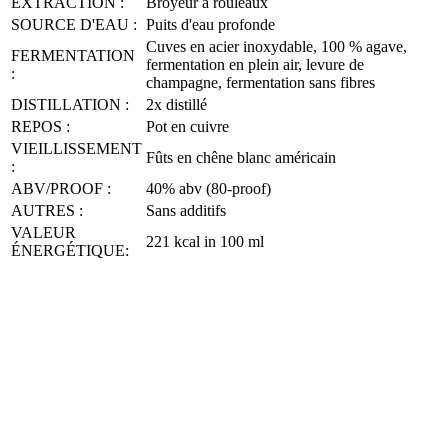
EXTRACTION :
Broyeur à rouleaux
SOURCE D'EAU :
Puits d'eau profonde
Cuves en acier inoxydable, 100 % agave,
FERMENTATION
fermentation en plein air, levure de
:
champagne, fermentation sans fibres
DISTILLATION :
2x distillé
REPOS :
Pot en cuivre
VIEILLISSEMENT
Fûts en chêne blanc américain
:
ABV/PROOF :
40% abv (80-proof)
AUTRES :
Sans additifs
VALEUR
221 kcal in 100 ml
ÉNERGÉTIQUE: