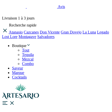
Avis
Livraison
1 à 3 jours
Recherche rapide
Atanasio
Cazcanes
Don Vicente
Gran Dovejo
La Luna
Legado
Lost Lore
Montagave
Salvadores
Boutique
Tout
Tequila
Mezcal
Combo
Saveur
Marque
Cocktails