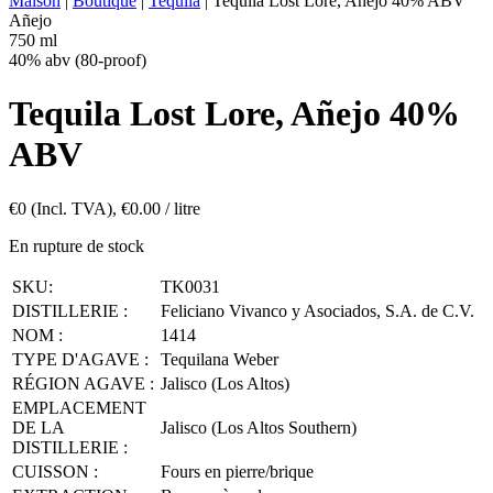
Maison
|
Boutique
|
Tequila
|
Tequila Lost Lore, Añejo 40% ABV
Añejo
750 ml
40% abv (80-proof)
Tequila Lost Lore, Añejo 40%
ABV
€
0
(Incl. TVA),
€
0.00
/ litre
En rupture de stock
SKU:
TK0031
DISTILLERIE :
Feliciano Vivanco y Asociados, S.A. de C.V.
NOM :
1414
TYPE D'AGAVE :
Tequilana Weber
RÉGION AGAVE :
Jalisco (Los Altos)
EMPLACEMENT
DE LA
Jalisco (Los Altos Southern)
DISTILLERIE :
CUISSON :
Fours en pierre/brique