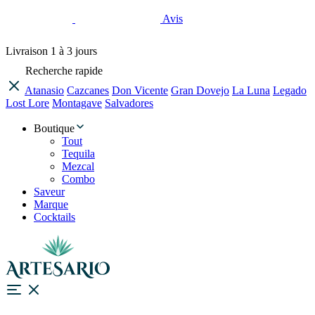
Avis
Livraison
1 à 3 jours
Recherche rapide
Atanasio
Cazcanes
Don Vicente
Gran Dovejo
La Luna
Legado
Lost Lore
Montagave
Salvadores
Boutique
Tout
Tequila
Mezcal
Combo
Saveur
Marque
Cocktails