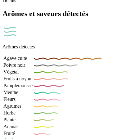
Details
Arômes et saveurs détectés
Arômes détectés
Agave cuite
Poivre noir
Végétal
Fruits à noyau
Pamplemousse
Menthe
Fleurs
Agrumes
Herbe
Plante
Ananas
Fruité