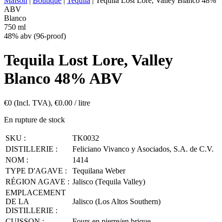
Maison
|
Boutique
|
Tequila
|
Tequila Lost Lore, Valley Blanco 48%
ABV
Blanco
750 ml
48% abv (96-proof)
Tequila Lost Lore, Valley
Blanco 48% ABV
€
0
(Incl. TVA),
€
0.00
/ litre
En rupture de stock
SKU :
TK0032
DISTILLERIE :
Feliciano Vivanco y Asociados, S.A. de C.V.
NOM :
1414
TYPE D'AGAVE :
Tequilana Weber
RÉGION AGAVE :
Jalisco (Tequila Valley)
EMPLACEMENT
DE LA
Jalisco (Los Altos Southern)
DISTILLERIE :
CUISSON :
Fours en pierre/en brique