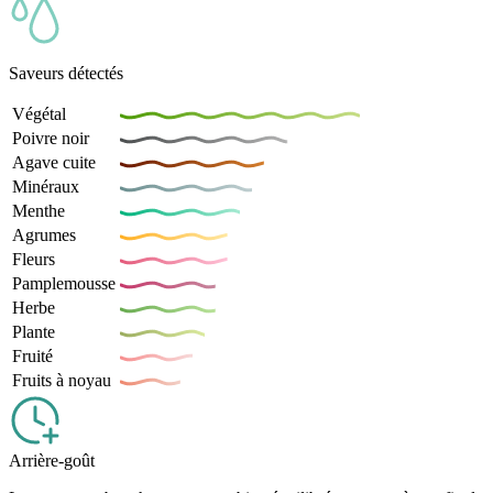
Saveurs détectés
Végétal
Poivre noir
Agave cuite
Minéraux
Menthe
Agrumes
Fleurs
Pamplemousse
Herbe
Plante
Fruité
Fruits à noyau
Arrière-goût