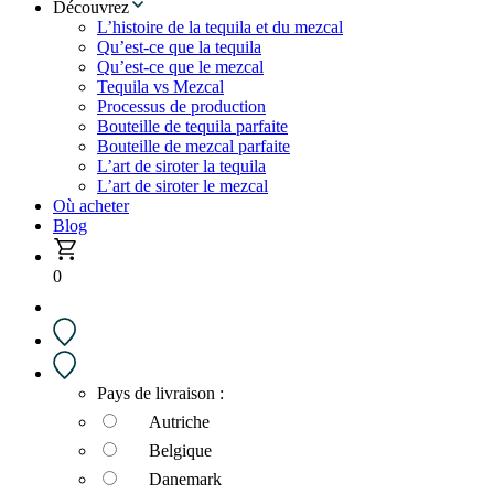
Découvrez
L’histoire de la tequila et du mezcal
Qu’est-ce que la tequila
Qu’est-ce que le mezcal
Tequila vs Mezcal
Processus de production
Bouteille de tequila parfaite
Bouteille de mezcal parfaite
L’art de siroter la tequila
L’art de siroter le mezcal
Où acheter
Blog
0
Pays de livraison :
Autriche
Belgique
Danemark