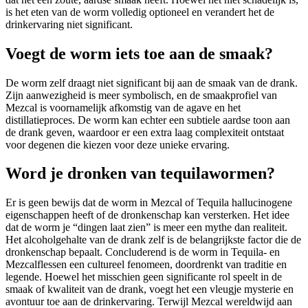
is het eten van de worm volledig optioneel en verandert het de
drinkervaring niet significant.
Voegt de worm iets toe aan de smaak?
De worm zelf draagt niet significant bij aan de smaak van de drank.
Zijn aanwezigheid is meer symbolisch, en de smaakprofiel van
Mezcal is voornamelijk afkomstig van de agave en het
distillatieproces. De worm kan echter een subtiele aardse toon aan
de drank geven, waardoor er een extra laag complexiteit ontstaat
voor degenen die kiezen voor deze unieke ervaring.
Word je dronken van tequilawormen?
Er is geen bewijs dat de worm in Mezcal of Tequila hallucinogene
eigenschappen heeft of de dronkenschap kan versterken. Het idee
dat de worm je “dingen laat zien” is meer een mythe dan realiteit.
Het alcoholgehalte van de drank zelf is de belangrijkste factor die de
dronkenschap bepaalt. Concluderend is de worm in Tequila- en
Mezcalflessen een cultureel fenomeen, doordrenkt van traditie en
legende. Hoewel het misschien geen significante rol speelt in de
smaak of kwaliteit van de drank, voegt het een vleugje mysterie en
avontuur toe aan de drinkervaring. Terwijl Mezcal wereldwijd aan