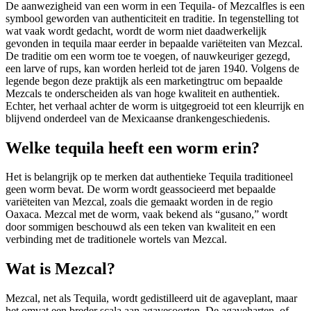
De aanwezigheid van een worm in een Tequila- of Mezcalfles is een
symbool geworden van authenticiteit en traditie. In tegenstelling tot
wat vaak wordt gedacht, wordt de worm niet daadwerkelijk
gevonden in tequila maar eerder in bepaalde variëteiten van Mezcal.
De traditie om een worm toe te voegen, of nauwkeuriger gezegd,
een larve of rups, kan worden herleid tot de jaren 1940. Volgens de
legende begon deze praktijk als een marketingtruc om bepaalde
Mezcals te onderscheiden als van hoge kwaliteit en authentiek.
Echter, het verhaal achter de worm is uitgegroeid tot een kleurrijk en
blijvend onderdeel van de Mexicaanse drankengeschiedenis.
Welke tequila heeft een worm erin?
Het is belangrijk op te merken dat authentieke Tequila traditioneel
geen worm bevat. De worm wordt geassocieerd met bepaalde
variëteiten van Mezcal, zoals die gemaakt worden in de regio
Oaxaca. Mezcal met de worm, vaak bekend als “gusano,” wordt
door sommigen beschouwd als een teken van kwaliteit en een
verbinding met de traditionele wortels van Mezcal.
Wat is Mezcal?
Mezcal, net als Tequila, wordt gedistilleerd uit de agaveplant, maar
het omvat een breder scala aan agavesoorten. De agaveharten, of