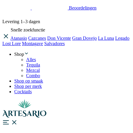
Beoordelingen
Levering
1–3 dagen
Snelle zoekfunctie
Atanasio
Cazcanes
Don Vicente
Gran Dovejo
La Luna
Legado
Lost Lore
Montagave
Salvadores
Shop
Alles
Tequila
Mezcal
Combo
Shop op smaak
Shop per merk
Cocktails