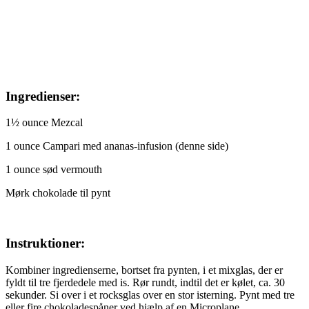
Ingredienser:
1½ ounce Mezcal
1 ounce Campari med ananas-infusion (denne side)
1 ounce sød vermouth
Mørk chokolade til pynt
Instruktioner:
Kombiner ingredienserne, bortset fra pynten, i et mixglas, der er
fyldt til tre fjerdedele med is. Rør rundt, indtil det er kølet, ca. 30
sekunder. Si over i et rocksglas over en stor isterning. Pynt med tre
eller fire chokoladespåner ved hjælp af en Microplane.