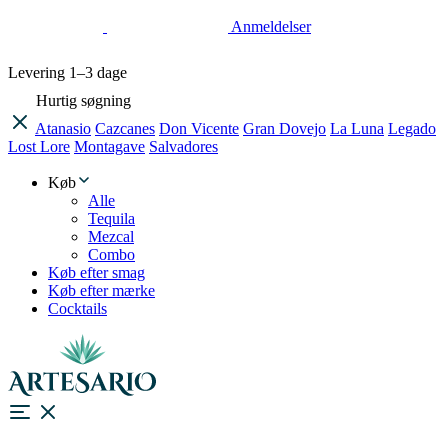
Anmeldelser
Levering
1–3 dage
Hurtig søgning
Atanasio
Cazcanes
Don Vicente
Gran Dovejo
La Luna
Legado
Lost Lore
Montagave
Salvadores
Køb
Alle
Tequila
Mezcal
Combo
Køb efter smag
Køb efter mærke
Cocktails