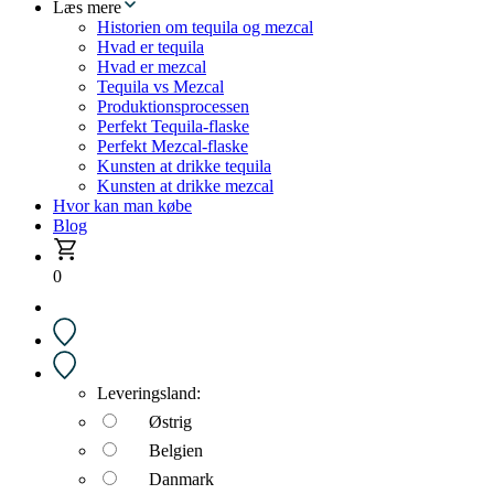
Læs mere
Historien om tequila og mezcal
Hvad er tequila
Hvad er mezcal
Tequila vs Mezcal
Produktionsprocessen
Perfekt Tequila-flaske
Perfekt Mezcal-flaske
Kunsten at drikke tequila
Kunsten at drikke mezcal
Hvor kan man købe
Blog
0
Leveringsland:
Østrig
Belgien
Danmark