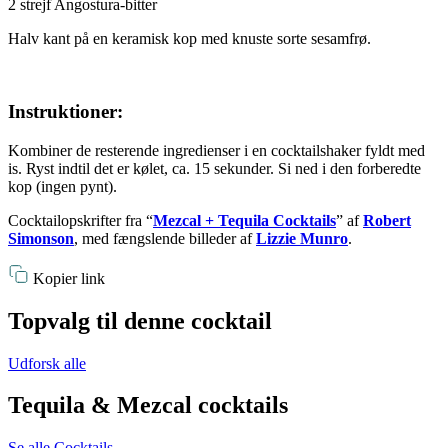
2 strejf Angostura-bitter
Halv kant på en keramisk kop med knuste sorte sesamfrø.
Instruktioner:
Kombiner de resterende ingredienser i en cocktailshaker fyldt med
is. Ryst indtil det er kølet, ca. 15 sekunder. Si ned i den forberedte
kop (ingen pynt).
Cocktailopskrifter fra “
Mezcal + Tequila Cocktails
” af
Robert
Simonson
, med fængslende billeder af
Lizzie Munro
.
Kopier link
Topvalg til denne cocktail
Udforsk alle
Tequila & Mezcal cocktails
Se alle Cocktails