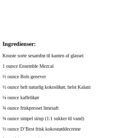
Ingredienser:
Knuste sorte sesamfrø til kanten af glasset
1 ounce Ensemble Mezcal
½ ounce Bols genever
½ ounce helt naturlig kokoslikør, helst Kalani
¼ ounce kaffelikør
¾ ounce friskpresset limesaft
¾ ounce simpel sirup (1:1 sukker til vand)
½ ounce D’Best frisk kokosnøddecreme