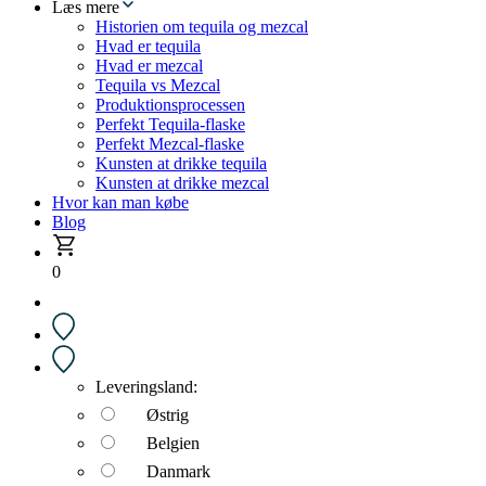
Læs mere
Historien om tequila og mezcal
Hvad er tequila
Hvad er mezcal
Tequila vs Mezcal
Produktionsprocessen
Perfekt Tequila-flaske
Perfekt Mezcal-flaske
Kunsten at drikke tequila
Kunsten at drikke mezcal
Hvor kan man købe
Blog
0
Leveringsland:
Østrig
Belgien
Danmark