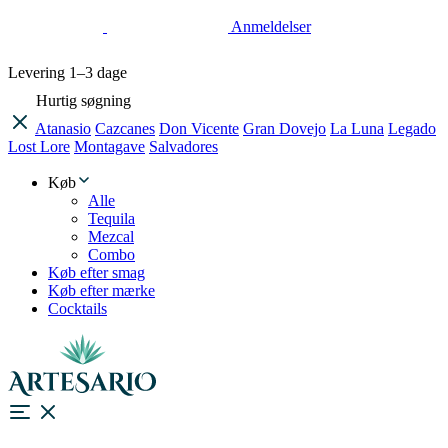
Anmeldelser
Levering
1–3 dage
Hurtig søgning
Atanasio
Cazcanes
Don Vicente
Gran Dovejo
La Luna
Legado
Lost Lore
Montagave
Salvadores
Køb
Alle
Tequila
Mezcal
Combo
Køb efter smag
Køb efter mærke
Cocktails