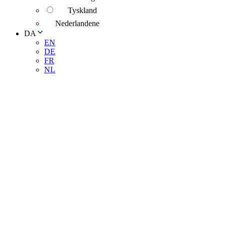
Tyskland
Nederlandene
DA
EN
DE
FR
NL