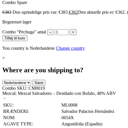
Combo
Spare
€
383
Den oprindelige pris var: €383.
€
362
Den aktuelle pris er: €362.
Begrænset lager
Combo “Pechuga” antal
–
+
Tilføj til kurv
You country is Nederlandene
Change country
×
Where are you shipping to?
Save
Combo SKU:
CM0019
Mezcal: Mezcal Salvadores – Destilado con Bufalo, 48% ABV
SKU:
ML0008
BRÆNDERI:
Salvador Palacios Hernández
NOM:
0654X
AGAVE TYPE:
Angustifolia (Espadin)