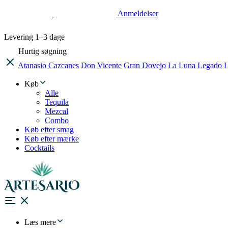
Anmeldelser
Levering
1–3 dage
Hurtig søgning
Atanasio
Cazcanes
Don Vicente
Gran Dovejo
La Luna
Legado
L
Køb
Alle
Tequila
Mezcal
Combo
Køb efter smag
Køb efter mærke
Cocktails
Læs mere