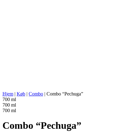
AGAVE TYPE:
Angustifolia (Espadin)
AGAVE REGION:
Valles Centrales, Oaxaca
DESTILLERIETS STED:
Tlacolula de Matamoros, Oaxaca
TILBEREDNING:
Konisk stenovn (under jorden)
UDVINDING:
Tahona
VANDKILDE:
Grundvand fra brønd
FERMENTERING:
Træfade
DESTILLATION:
Dobbelt destilleret
DESTILLERINGSAPPARAT:
Kobber-alembic
LAGRING:
Ingen
ABV/PROOF:
44.8% abv (89.6 proof)
ANDET:
Chilier med naturlige smage: Morita,
ENERGIVÆRDI:
248 kcal in 100 ml
Hjem
|
Køb
|
Combo
|
Combo “Pechuga”
700 ml
700 ml
700 ml
Combo “Pechuga”