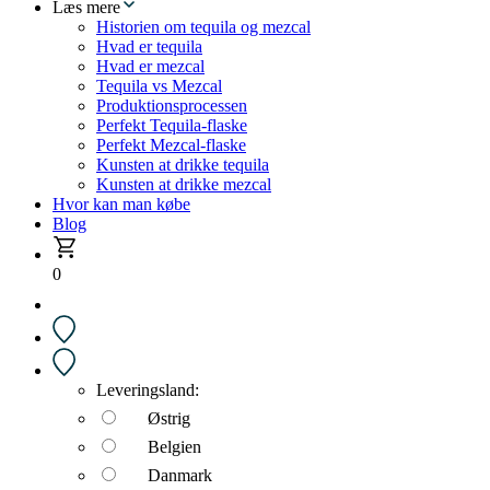
Læs mere
Historien om tequila og mezcal
Hvad er tequila
Hvad er mezcal
Tequila vs Mezcal
Produktionsprocessen
Perfekt Tequila-flaske
Perfekt Mezcal-flaske
Kunsten at drikke tequila
Kunsten at drikke mezcal
Hvor kan man købe
Blog
0
Leveringsland:
Østrig
Belgien
Danmark