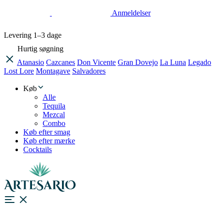
Anmeldelser
Levering
1–3 dage
Hurtig søgning
Atanasio
Cazcanes
Don Vicente
Gran Dovejo
La Luna
Legado
Lost Lore
Montagave
Salvadores
Køb
Alle
Tequila
Mezcal
Combo
Køb efter smag
Køb efter mærke
Cocktails