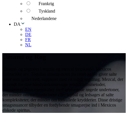
Frankrig
Tyskland
Nederlandene
DA
EN
DE
FR
NL
Umami og Røg
Umami- og røgtoner i tequila og mezcal fremkalder Mexicos
kulinariske arv. Tequilas umami-noter fra ristet agave giver salte
noter som grillet kød, suppleret med en subtil røgsmag. Mezcal, der
er kendt for sine håndværksmæssige produktionsmetoder,
intensiverer disse egenskaber med udprægede røgede undertoner,
der minder om træfyrede ovne eller lejrbål og ledsages af salte
kompleksiteter, der minder om forkullede krydderier. Disse dristige
smagsnuancer tilbyder en fordybende smagsrejse ind i Mexicos
elskede spiritus.