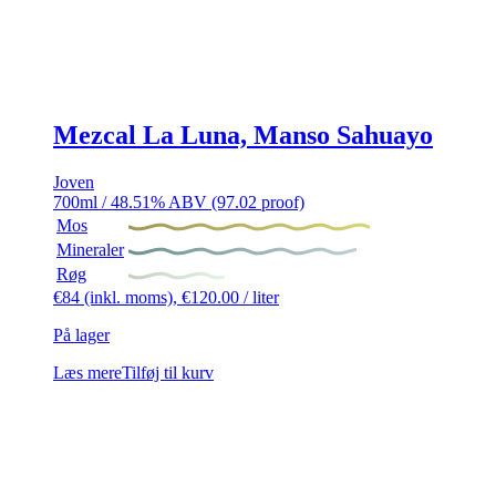
Mezcal La Luna, Manso Sahuayo
Joven
700ml / 48.51% ABV (97.02 proof)
Mos
Mineraler
Røg
€
84
(inkl. moms),
€
120.00
/ liter
På lager
Læs mere
Tilføj til kurv