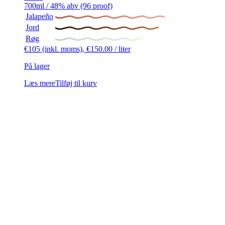
700ml / 48% abv (96 proof)
Jalapeño
Jord
Røg
€
105
(inkl. moms),
€
150.00
/ liter
På lager
Læs mere
Tilføj til kurv