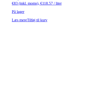
€
83
(inkl. moms),
€
118.57
/ liter
På lager
Læs mere
Tilføj til kurv