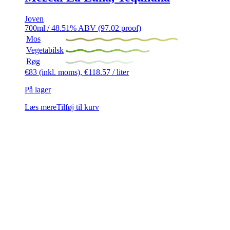
Joven
700ml / 48.51% ABV (97.02 proof)
Mos
Vegetabilsk
Røg
€
83
(inkl. moms),
€
118.57
/ liter
På lager
Læs mere
Tilføj til kurv