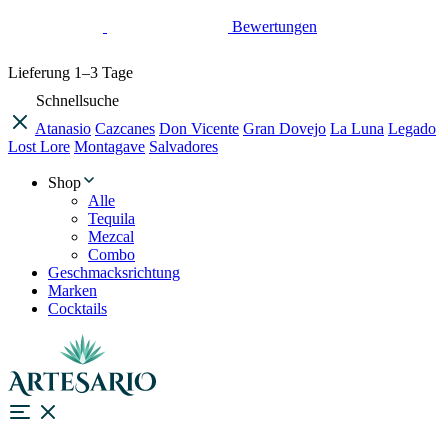
Bewertungen
Lieferung
1–3 Tage
Schnellsuche
Atanasio
Cazcanes
Don Vicente
Gran Dovejo
La Luna
Legado
Lost Lore
Montagave
Salvadores
Shop
Alle
Tequila
Mezcal
Combo
Geschmacksrichtung
Marken
Cocktails