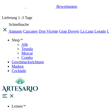
Bewertungen
Lieferung
1–3 Tage
Schnellsuche
Atanasio
Cazcanes
Don Vicente
Gran Dovejo
La Luna
Legado
L
Shop
Alle
Tequila
Mezcal
Combo
Geschmacksrichtung
Marken
Cocktails
Lernen