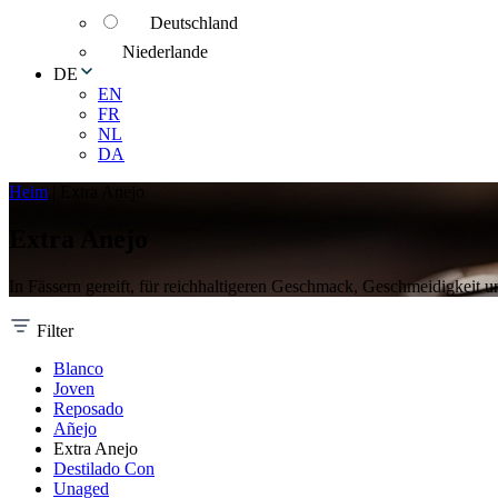
Deutschland
Niederlande
DE
EN
FR
NL
DA
Heim
|
Extra Anejo
Extra Anejo
In Fässern gereift, für reichhaltigeren Geschmack, Geschmeidigkeit 
Filter
Blanco
Joven
Reposado
Añejo
Extra Anejo
Destilado Con
Unaged