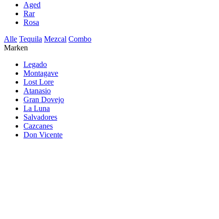
Aged
Rar
Rosa
Alle
Tequila
Mezcal
Combo
Marken
Legado
Montagave
Lost Lore
Atanasio
Gran Dovejo
La Luna
Salvadores
Cazcanes
Don Vicente