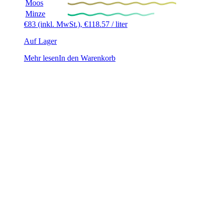
Moos
Minze
€
83
(inkl. MwSt.),
€
118.57
/ liter
Auf Lager
Mehr lesen
In den Warenkorb