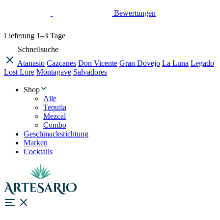
Bewertungen
Lieferung
1–3 Tage
Schnellsuche
Atanasio
Cazcanes
Don Vicente
Gran Dovejo
La Luna
Legado
Lost Lore
Montagave
Salvadores
Shop
Alle
Tequila
Mezcal
Combo
Geschmacksrichtung
Marken
Cocktails