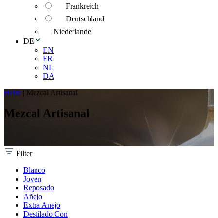
Frankreich
Deutschland
Niederlande
DE
EN
FR
NL
DA
Heim
|
Mezcal Artisanal
Mezcal Artisanal
Filter
Blanco
Joven
Reposado
Añejo
Extra Anejo
Destilado Con