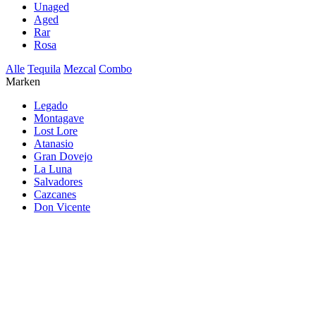
Unaged
Aged
Rar
Rosa
Alle
Tequila
Mezcal
Combo
Marken
Legado
Montagave
Lost Lore
Atanasio
Gran Dovejo
La Luna
Salvadores
Cazcanes
Don Vicente