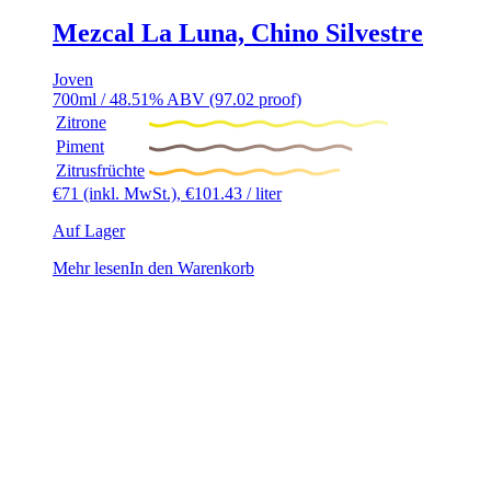
Mezcal La Luna, Chino Silvestre
Joven
700ml / 48.51% ABV (97.02 proof)
Zitrone
Piment
Zitrusfrüchte
€
71
(inkl. MwSt.),
€
101.43
/ liter
Auf Lager
Mehr lesen
In den Warenkorb