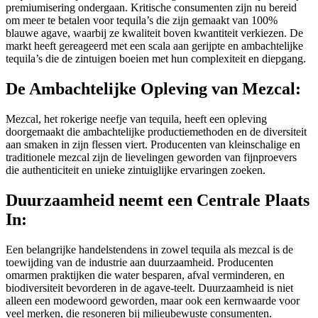
premiumisering ondergaan. Kritische consumenten zijn nu bereid
om meer te betalen voor tequila’s die zijn gemaakt van 100%
blauwe agave, waarbij ze kwaliteit boven kwantiteit verkiezen. De
markt heeft gereageerd met een scala aan gerijpte en ambachtelijke
tequila’s die de zintuigen boeien met hun complexiteit en diepgang.
De Ambachtelijke Opleving van Mezcal:
Mezcal, het rokerige neefje van tequila, heeft een opleving
doorgemaakt die ambachtelijke productiemethoden en de diversiteit
aan smaken in zijn flessen viert. Producenten van kleinschalige en
traditionele mezcal zijn de lievelingen geworden van fijnproevers
die authenticiteit en unieke zintuiglijke ervaringen zoeken.
Duurzaamheid neemt een Centrale Plaats
In:
Een belangrijke handelstendens in zowel tequila als mezcal is de
toewijding van de industrie aan duurzaamheid. Producenten
omarmen praktijken die water besparen, afval verminderen, en
biodiversiteit bevorderen in de agave-teelt. Duurzaamheid is niet
alleen een modewoord geworden, maar ook een kernwaarde voor
veel merken, die resoneren bij milieubewuste consumenten.