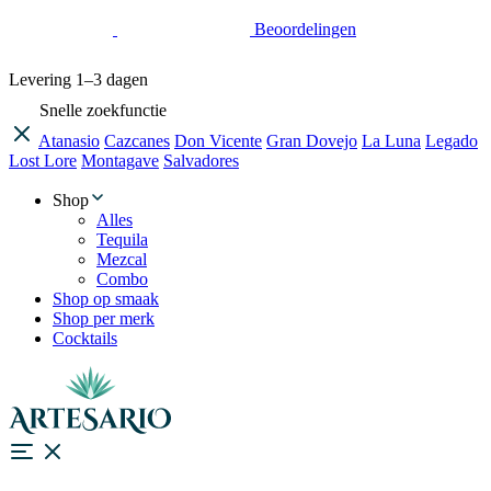
Beoordelingen
Levering
1–3 dagen
Snelle zoekfunctie
Atanasio
Cazcanes
Don Vicente
Gran Dovejo
La Luna
Legado
Lost Lore
Montagave
Salvadores
Shop
Alles
Tequila
Mezcal
Combo
Shop op smaak
Shop per merk
Cocktails