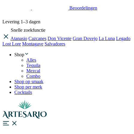
Beoordelingen
Levering
1–3 dagen
Snelle zoekfunctie
Atanasio
Cazcanes
Don Vicente
Gran Dovejo
La Luna
Legado
Lost Lore
Montagave
Salvadores
Shop
Alles
Tequila
Mezcal
Combo
Shop op smaak
Shop per merk
Cocktails