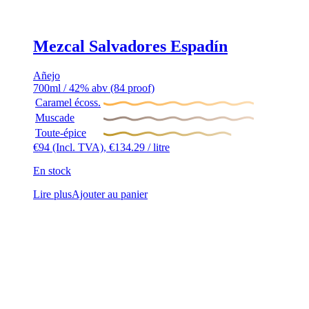
Mezcal Salvadores Espadín
Añejo
700ml / 42% abv (84 proof)
Caramel écoss.
Muscade
Toute-épice
€
94
(Incl. TVA),
€
134.29
/ litre
En stock
Lire plus
Ajouter au panier