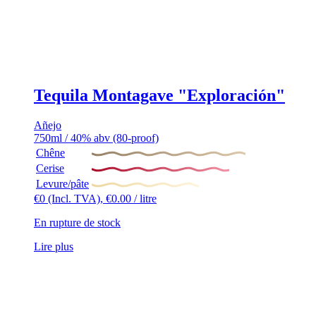
Tequila Montagave "Exploración"
Añejo
750ml / 40% abv (80-proof)
Chêne
Cerise
Levure/pâte
€
0
(Incl. TVA),
€
0.00
/ litre
En rupture de stock
Lire plus