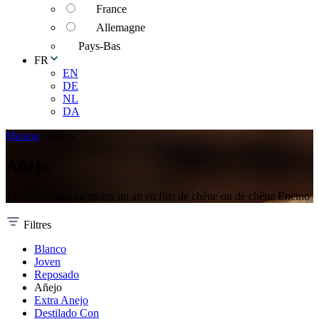
France
Allemagne
Pays-Bas
FR
EN
DE
NL
DA
Maison
|
Añejo
Añejo
Vieilli pendant au moins un an en fûts de chêne ou de chêne Encino
Filtres
Blanco
Joven
Reposado
Añejo
Extra Anejo
Destilado Con