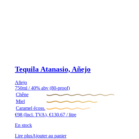
Tequila Atanasio, Añejo
Añejo
750ml / 40% abv (80-proof)
Chêne
Miel
Caramel écoss.
€
98
(Incl. TVA),
€
130.67
/ litre
En stock
Lire plus
Ajouter au panier