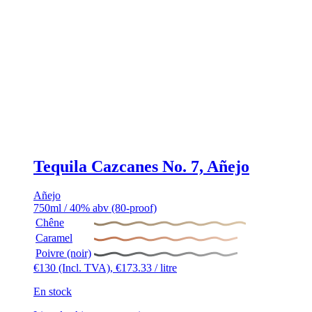
Tequila Cazcanes No. 7, Añejo
Añejo
750ml / 40% abv (80-proof)
Chêne
Caramel
Poivre (noir)
€
130
(Incl. TVA),
€
173.33
/ litre
En stock