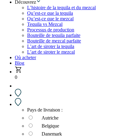
Découvrez
L’histoire de la tequila et du mezcal
Qu’est-ce que la tequila
Qu’est-ce que le mezcal
Tequila vs Mezcal
Processus de production
Bouteille de tequila parfaite
Bouteille de mezcal parfaite
L’art de siroter la tequila
L’art de siroter le mezcal
Où acheter
Blog
0
Pays de livraison :
Autriche
Belgique
Danemark