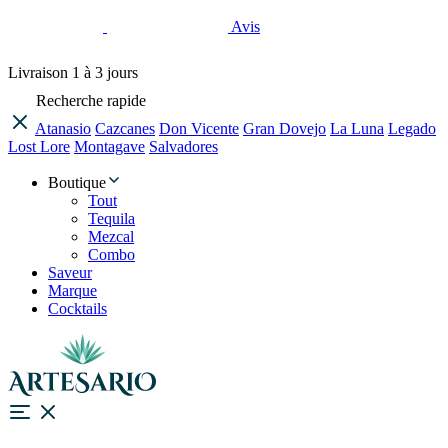
Avis
Livraison
1 à 3 jours
Recherche rapide
Atanasio
Cazcanes
Don Vicente
Gran Dovejo
La Luna
Legado
Lost Lore
Montagave
Salvadores
Boutique
Tout
Tequila
Mezcal
Combo
Saveur
Marque
Cocktails