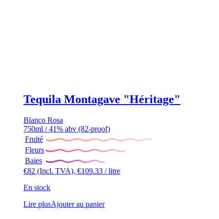
Tequila Montagave "Héritage"
Blanco
Rosa
750ml / 41% abv (82-proof)
Fruité
Fleurs
Baies
€
82
(Incl. TVA),
€
109.33
/ litre
En stock
Lire plus
Ajouter au panier