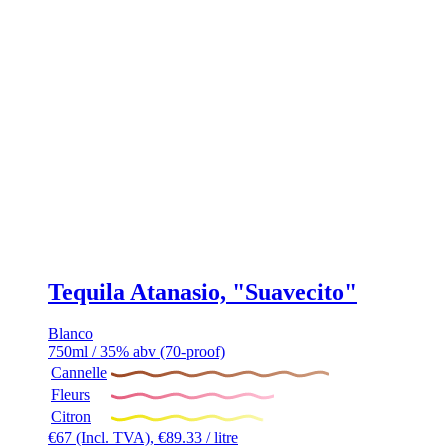
Tequila Atanasio, "Suavecito"
Blanco
750ml / 35% abv (70-proof)
Cannelle
Fleurs
Citron
€
67
(Incl. TVA),
€
89.33
/ litre