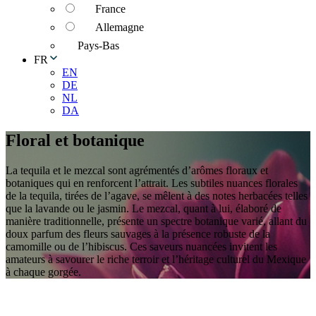
France
Allemagne
Pays-Bas
FR
EN
DE
NL
DA
Floral et botanique
La tequila et le mezcal sont agrémentés d’arômes floraux et
botaniques qui en renforcent l’attrait. Les subtiles nuances florales
de la tequila, tirées de l’agave, se mêlent à des notes herbacées telles
que la lavande ou le jasmin. Le mezcal, quant à lui, élaboré de
manière traditionnelle, présente un spectre botanique varié, allant du
doux parfum des fleurs sauvages à la présence robuste de la
camomille ou de l’hibiscus. Ces saveurs nuancées invitent les
amateurs à savourer le riche terroir et l’héritage culturel du Mexique
à chaque gorgée.