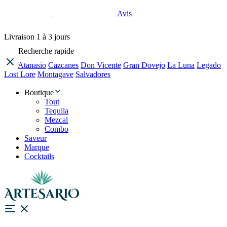
Avis
Livraison
1 à 3 jours
Recherche rapide
Atanasio
Cazcanes
Don Vicente
Gran Dovejo
La Luna
Legado
Lost Lore
Montagave
Salvadores
Boutique
Tout
Tequila
Mezcal
Combo
Saveur
Marque
Cocktails