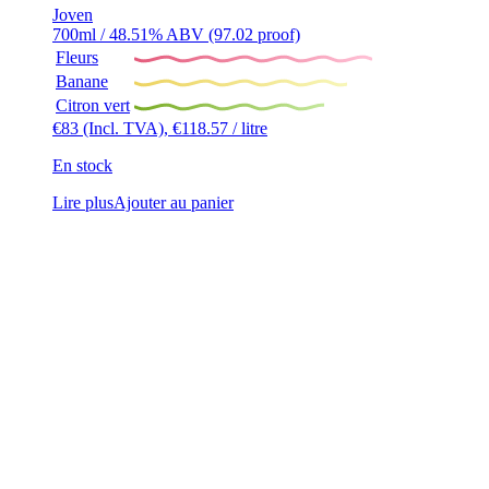
Joven
700ml / 48.51% ABV (97.02 proof)
Fleurs
Banane
Citron vert
€
83
(Incl. TVA),
€
118.57
/ litre
En stock
Lire plus
Ajouter au panier