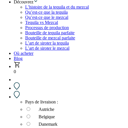
Découvrez
L’histoire de la tequila et du mezcal
Qu’est-ce que la tequila
Qu’est-ce que le mezcal
Tequila vs Mezcal
Processus de production
Bouteille de tequila parfaite
Bouteille de mezcal parfaite
L’art de siroter la tequila
L’art de siroter le mezcal
Où acheter
Blog
0
Pays de livraison :
Autriche
Belgique
Danemark