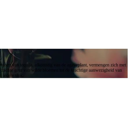
rtonen van tequila, afkomstig van de agaveplant, vermengen zich met
de zachte geur van wilde bloemen tot de krachtige aanwezigheid van
j iedere slok.