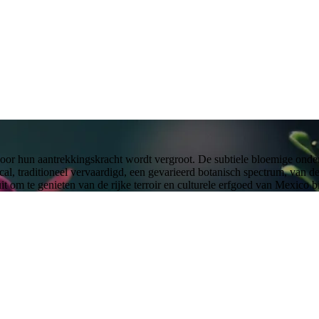
oor hun aantrekkingskracht wordt vergroot. De subtiele bloemige onde
zcal, traditioneel vervaardigd, een gevarieerd botanisch spectrum, van 
 om te genieten van de rijke terroir en culturele erfgoed van Mexico bi