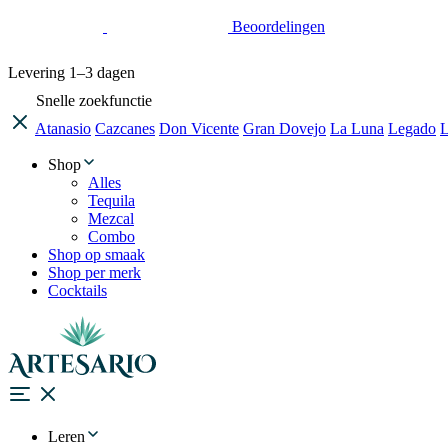
Beoordelingen
Levering
1–3 dagen
Snelle zoekfunctie
Atanasio
Cazcanes
Don Vicente
Gran Dovejo
La Luna
Legado
L
Shop
Alles
Tequila
Mezcal
Combo
Shop op smaak
Shop per merk
Cocktails
Leren