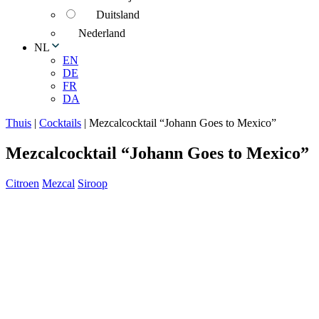
Duitsland
Nederland
NL
EN
DE
FR
DA
Thuis
|
Cocktails
|
Mezcalcocktail “Johann Goes to Mexico”
Mezcalcocktail “Johann Goes to Mexico”
Citroen
Mezcal
Siroop