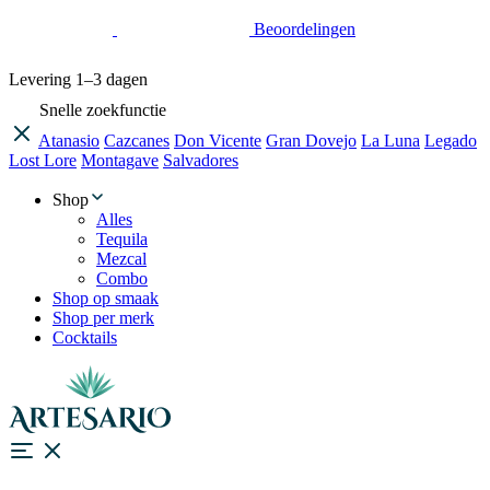
Beoordelingen
Levering
1–3 dagen
Snelle zoekfunctie
Atanasio
Cazcanes
Don Vicente
Gran Dovejo
La Luna
Legado
Lost Lore
Montagave
Salvadores
Shop
Alles
Tequila
Mezcal
Combo
Shop op smaak
Shop per merk
Cocktails